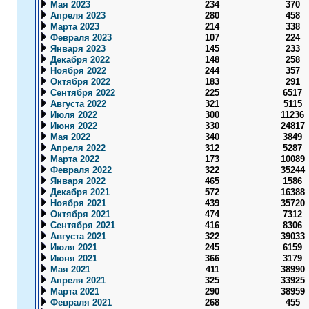
Мая 2023
234
370
Апреля 2023
280
458
Марта 2023
214
338
Февраля 2023
107
224
Января 2023
145
233
Декабря 2022
148
258
Ноября 2022
244
357
Октября 2022
183
291
Сентября 2022
225
6517
Августа 2022
321
5115
Июля 2022
300
11236
Июня 2022
330
24817
Мая 2022
340
3849
Апреля 2022
312
5287
Марта 2022
173
10089
Февраля 2022
322
35244
Января 2022
465
1586
Декабря 2021
572
16388
Ноября 2021
439
35720
Октября 2021
474
7312
Сентября 2021
416
8306
Августа 2021
322
39033
Июля 2021
245
6159
Июня 2021
366
3179
Мая 2021
411
38990
Апреля 2021
325
33925
Марта 2021
290
38959
Февраля 2021
268
455