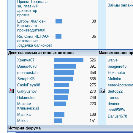
Проект Генплана -
Займы онлай
за, главный
архитектор -
против.
Шторы Жалюзи
38
Карнизы от
производителя!
Re: Окна REHAU-
36
остекление
,отделка балконов!
Десятка самых активных авторов
Максимальное в
Xsenya07
526
waive
Darius4678
391
beagiere43
monroestahr
358
Hokimoko
SeraphXS
335
Malinka
CasioPeya98
275
sereg4potapov
Gakyuzhov
270
dertop22
Hokimoko
248
Tornus
Максим
220
deacon
Клименский
inna8585v
Malinka
188
Darius4678
Mikka
151
История форума