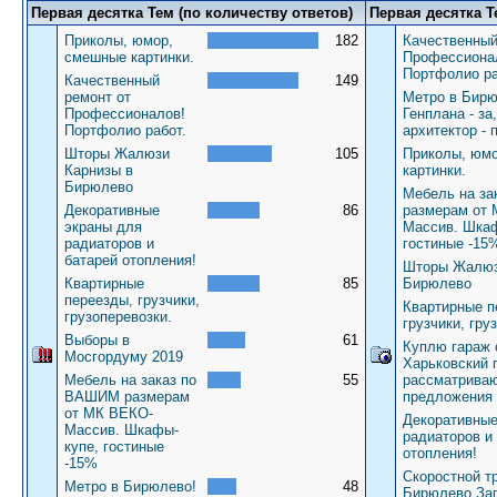
Первая десятка Тем (по количеству ответов)
Первая десятка Т
Приколы, юмор,
182
Качественный
смешные картинки.
Профессиона
Портфолио ра
Качественный
149
ремонт от
Метро в Бирю
Профессионалов!
Генплана - за
Портфолио работ.
архитектор - 
Шторы Жалюзи
105
Приколы, юм
Карнизы в
картинки.
Бирюлево
Мебель на з
Декоративные
86
размерам от
экраны для
Массив. Шкаф
радиаторов и
гостиные -15
батарей отопления!
Шторы Жалюз
Квартирные
85
Бирюлево
переезды, грузчики,
Квартирные п
грузоперевозки.
грузчики, гру
Выборы в
61
Куплю гараж 
Мосгордуму 2019
Харьковский 
Мебель на заказ по
55
рассматрива
ВАШИМ размерам
предложения
от МК ВЕКО-
Декоративные
Массив. Шкафы-
радиаторов и
купе, гостиные
отопления!
-15%
Скоростной т
Метро в Бирюлево!
48
Бирюлево За