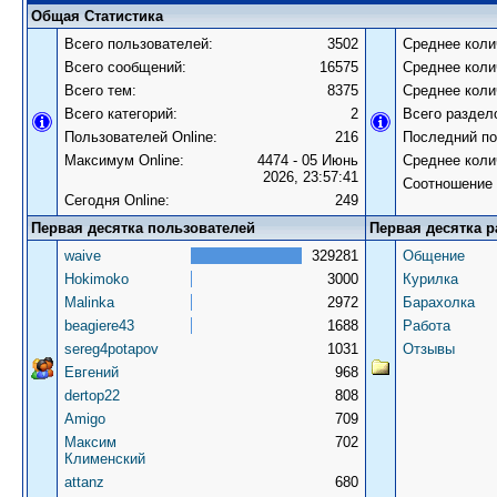
Общая Статистика
Всего пользователей:
3502
Среднее коли
Всего сообщений:
16575
Среднее коли
Всего тем:
8375
Среднее коли
Всего категорий:
2
Всего раздел
Пользователей Online:
216
Последний по
Максимум Online:
4474 - 05 Июнь
Среднее коли
2026, 23:57:41
Соотношение 
Сегодня Online:
249
Первая десятка пользователей
Первая десятка р
waive
329281
Общение
Hokimoko
3000
Курилка
Malinka
2972
Барахолка
beagiere43
1688
Работа
sereg4potapov
1031
Отзывы
Евгений
968
dertop22
808
Amigo
709
Максим
702
Клименский
attanz
680