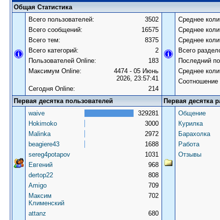
Общая Статистика
Всего пользователей:
3502
Среднее коли
Всего сообщений:
16575
Среднее коли
Всего тем:
8375
Среднее коли
Всего категорий:
2
Всего раздел
Пользователей Online:
183
Последний по
Максимум Online:
4474 - 05 Июнь
Среднее коли
2026, 23:57:41
Соотношение 
Сегодня Online:
214
Первая десятка пользователей
Первая десятка р
waive
329281
Общение
Hokimoko
3000
Курилка
Malinka
2972
Барахолка
beagiere43
1688
Работа
sereg4potapov
1031
Отзывы
Евгений
968
dertop22
808
Amigo
709
Максим
702
Клименский
attanz
680