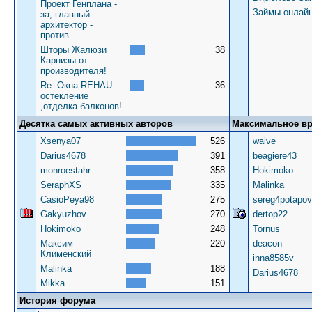
Проект Генплана -
Займы онлай
за, главный
архитектор -
против.
Шторы Жалюзи
38
Карнизы от
производителя!
Re: Окна REHAU-
36
остекление
,отделка балконов!
Десятка самых активных авторов
Максимальное в
Xsenya07
526
waive
Darius4678
391
beagiere43
monroestahr
358
Hokimoko
SeraphXS
335
Malinka
CasioPeya98
275
sereg4potapov
Gakyuzhov
270
dertop22
Hokimoko
248
Tornus
Максим
220
deacon
Клименский
inna8585v
Malinka
188
Darius4678
Mikka
151
История форума