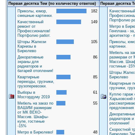
Первая десятка Тем (по количеству ответов)
Первая десятка Т
Приколы, юмор,
182
Качественный
смешные картинки.
Профессиона
Портфолио ра
Качественный
149
ремонт от
Метро в Бирю
Профессионалов!
Генплана - за
Портфолио работ.
архитектор - 
Шторы Жалюзи
105
Приколы, юм
Карнизы в
картинки.
Бирюлево
Мебель на з
Декоративные
86
размерам от
экраны для
Массив. Шкаф
радиаторов и
гостиные -15
батарей отопления!
Шторы Жалюз
Квартирные
85
Бирюлево
переезды, грузчики,
Квартирные п
грузоперевозки.
грузчики, гру
Выборы в
61
Куплю гараж 
Мосгордуму 2019
Харьковский 
Мебель на заказ по
55
рассматрива
ВАШИМ размерам
предложения
от МК ВЕКО-
Декоративные
Массив. Шкафы-
радиаторов и
купе, гостиные
отопления!
-15%
Скоростной т
Метро в Бирюлево!
48
Бирюлево За