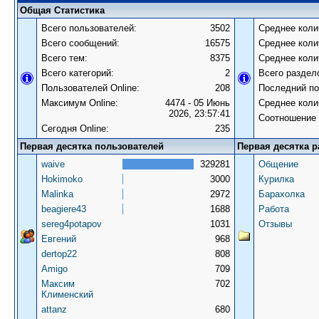
Общая Статистика
Всего пользователей:
3502
Среднее коли
Всего сообщений:
16575
Среднее коли
Всего тем:
8375
Среднее коли
Всего категорий:
2
Всего раздел
Пользователей Online:
208
Последний по
Максимум Online:
4474 - 05 Июнь
Среднее коли
2026, 23:57:41
Соотношение 
Сегодня Online:
235
Первая десятка пользователей
Первая десятка р
waive
329281
Общение
Hokimoko
3000
Курилка
Malinka
2972
Барахолка
beagiere43
1688
Работа
sereg4potapov
1031
Отзывы
Евгений
968
dertop22
808
Amigo
709
Максим
702
Клименский
attanz
680