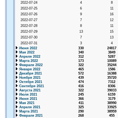
2022-07-24
4
8
2022-07-25
6
11
2022-07-26
9
16
2022-07-27
7
12
2022-07-28
8
11
2022-07-29
13
15
2022-07-30
7
13
2022-07-31
3
4
Июня 2022
330
24817
Мая 2022
340
3849
Апреля 2022
312
5287
Марта 2022
173
10089
Февраля 2022
322
35244
Января 2022
465
1586
Декабря 2021
572
16388
Ноября 2021
439
35720
Октября 2021
474
7312
Сентября 2021
416
8306
Августа 2021
322
39033
Июля 2021
245
6159
Июня 2021
366
3179
Мая 2021
411
38990
Апреля 2021
325
33925
Марта 2021
290
38959
Февраля 2021
268
455