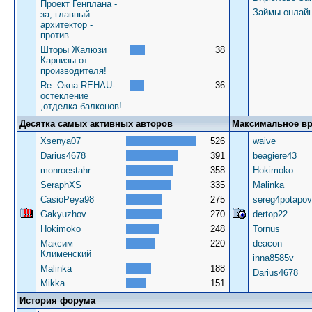
Проект Генплана -
Займы онлай
за, главный
архитектор -
против.
Шторы Жалюзи
38
Карнизы от
производителя!
Re: Окна REHAU-
36
остекление
,отделка балконов!
Десятка самых активных авторов
Максимальное в
Xsenya07
526
waive
Darius4678
391
beagiere43
monroestahr
358
Hokimoko
SeraphXS
335
Malinka
CasioPeya98
275
sereg4potapov
Gakyuzhov
270
dertop22
Hokimoko
248
Tornus
Максим
220
deacon
Клименский
inna8585v
Malinka
188
Darius4678
Mikka
151
История форума