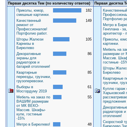
Первая десятка Тем (по количеству ответов)
Первая десятка Т
Приколы, юмор,
182
Качественный
смешные картинки.
Профессиона
Портфолио ра
Качественный
149
ремонт от
Метро в Бирю
Профессионалов!
Генплана - за
Портфолио работ.
архитектор - 
Шторы Жалюзи
105
Приколы, юм
Карнизы в
картинки.
Бирюлево
Мебель на з
Декоративные
86
размерам от
экраны для
Массив. Шкаф
радиаторов и
гостиные -15
батарей отопления!
Шторы Жалюз
Квартирные
85
Бирюлево
переезды, грузчики,
Квартирные п
грузоперевозки.
грузчики, гру
Выборы в
61
Куплю гараж 
Мосгордуму 2019
Харьковский 
Мебель на заказ по
55
рассматрива
ВАШИМ размерам
предложения
от МК ВЕКО-
Декоративные
Массив. Шкафы-
радиаторов и
купе, гостиные
отопления!
-15%
Скоростной т
Метро в Бирюлево!
48
Бирюлево За