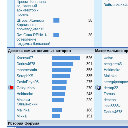
Проект Генплана -
Займы онлай
за, главный
архитектор -
против.
Шторы Жалюзи
38
Карнизы от
производителя!
Re: Окна REHAU-
36
остекление
,отделка балконов!
Десятка самых активных авторов
Максимальное в
Xsenya07
526
waive
Darius4678
391
beagiere43
monroestahr
358
Hokimoko
SeraphXS
335
Malinka
CasioPeya98
275
sereg4potapov
Gakyuzhov
270
dertop22
Hokimoko
248
Tornus
Максим
220
deacon
Клименский
inna8585v
Malinka
188
Darius4678
Mikka
151
История форума