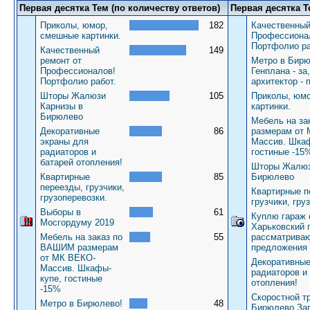
Первая десятка Тем (по количеству ответов)
Первая десятка Т
Приколы, юмор,
182
Качественный
смешные картинки.
Профессиона
Портфолио ра
Качественный
149
ремонт от
Метро в Бирю
Профессионалов!
Генплана - за
Портфолио работ.
архитектор - 
Шторы Жалюзи
105
Приколы, юм
Карнизы в
картинки.
Бирюлево
Мебель на з
Декоративные
86
размерам от
экраны для
Массив. Шкаф
радиаторов и
гостиные -15
батарей отопления!
Шторы Жалюз
Квартирные
85
Бирюлево
переезды, грузчики,
Квартирные п
грузоперевозки.
грузчики, гру
Выборы в
61
Куплю гараж 
Мосгордуму 2019
Харьковский 
Мебель на заказ по
55
рассматрива
ВАШИМ размерам
предложения
от МК ВЕКО-
Декоративные
Массив. Шкафы-
радиаторов и
купе, гостиные
отопления!
-15%
Скоростной т
Метро в Бирюлево!
48
Бирюлево За