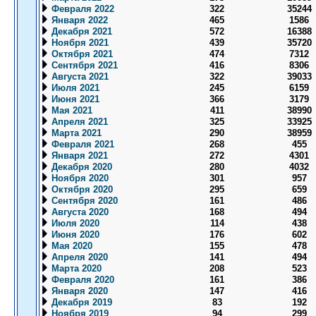
Февраля 2022
322
35244
Января 2022
465
1586
Декабря 2021
572
16388
Ноября 2021
439
35720
Октября 2021
474
7312
Сентября 2021
416
8306
Августа 2021
322
39033
Июля 2021
245
6159
Июня 2021
366
3179
Мая 2021
411
38990
Апреля 2021
325
33925
Марта 2021
290
38959
Февраля 2021
268
455
Января 2021
272
4301
Декабря 2020
280
4032
Ноября 2020
301
957
Октября 2020
295
659
Сентября 2020
161
486
Августа 2020
168
494
Июля 2020
114
438
Июня 2020
176
602
Мая 2020
155
478
Апреля 2020
141
494
Марта 2020
208
523
Февраля 2020
161
386
Января 2020
147
416
Декабря 2019
83
192
Ноября 2019
94
299