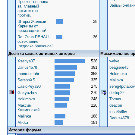
Проект Генплана -
Займы онлай
за, главный
архитектор -
против.
Шторы Жалюзи
38
Карнизы от
производителя!
Re: Окна REHAU-
36
остекление
,отделка балконов!
Десятка самых активных авторов
Максимальное в
Xsenya07
526
waive
Darius4678
391
beagiere43
monroestahr
358
Hokimoko
SeraphXS
335
Malinka
CasioPeya98
275
sereg4potapov
Gakyuzhov
270
dertop22
Hokimoko
248
Tornus
Максим
220
deacon
Клименский
inna8585v
Malinka
188
Darius4678
Mikka
151
История форума