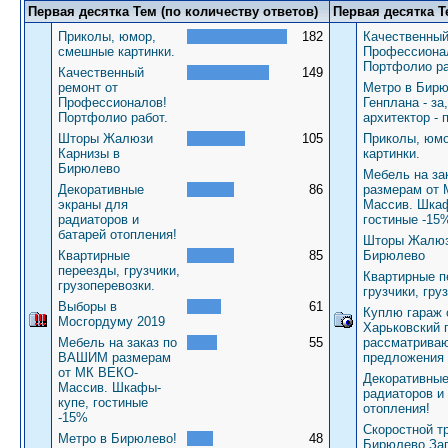
Первая десятка Тем (по количеству ответов)
Первая десятка Т
Приколы, юмор,
182
Качественный
смешные картинки.
Профессиона
Портфолио ра
Качественный
149
ремонт от
Метро в Бирю
Профессионалов!
Генплана - за
Портфолио работ.
архитектор - 
Шторы Жалюзи
105
Приколы, юм
Карнизы в
картинки.
Бирюлево
Мебель на з
Декоративные
86
размерам от
экраны для
Массив. Шкаф
радиаторов и
гостиные -15
батарей отопления!
Шторы Жалюз
Квартирные
85
Бирюлево
переезды, грузчики,
Квартирные п
грузоперевозки.
грузчики, гру
Выборы в
61
Куплю гараж 
Мосгордуму 2019
Харьковский 
Мебель на заказ по
55
рассматрива
ВАШИМ размерам
предложения
от МК ВЕКО-
Декоративные
Массив. Шкафы-
радиаторов и
купе, гостиные
отопления!
-15%
Скоростной т
Метро в Бирюлево!
48
Бирюлево За