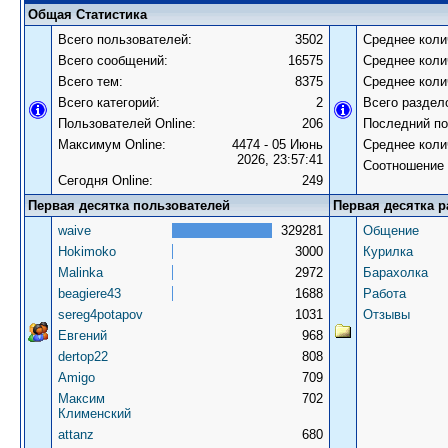
Общая Статистика
Всего пользователей:
3502
Среднее коли
Всего сообщений:
16575
Среднее коли
Всего тем:
8375
Среднее коли
Всего категорий:
2
Всего раздел
Пользователей Online:
206
Последний по
Максимум Online:
4474 - 05 Июнь
Среднее коли
2026, 23:57:41
Соотношение 
Сегодня Online:
249
Первая десятка пользователей
Первая десятка р
waive
329281
Общение
Hokimoko
3000
Курилка
Malinka
2972
Барахолка
beagiere43
1688
Работа
sereg4potapov
1031
Отзывы
Евгений
968
dertop22
808
Amigo
709
Максим
702
Клименский
attanz
680