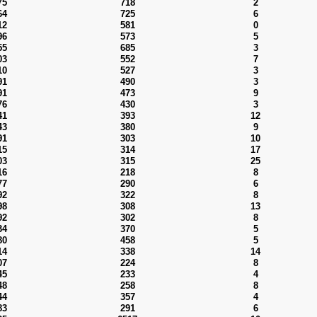
75
718
2
64
725
6
12
581
0
96
573
5
55
685
3
03
552
7
10
527
3
91
490
3
91
473
9
76
430
3
41
393
12
43
380
9
91
303
10
15
314
17
03
315
25
16
218
8
77
290
6
92
322
8
98
308
13
92
302
8
34
370
5
80
458
5
14
338
14
07
224
8
45
233
4
48
258
8
44
357
4
83
291
6