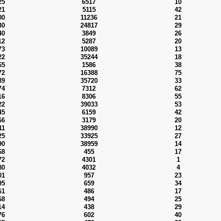
25
6517
10
21
5115
42
00
11236
21
30
24817
29
40
3849
26
12
5287
20
73
10089
13
22
35244
18
65
1586
38
72
16388
75
39
35720
33
74
7312
62
16
8306
55
22
39033
53
45
6159
42
66
3179
20
11
38990
12
25
33925
27
90
38959
14
68
455
17
72
4301
1
80
4032
4
01
957
23
95
659
34
61
486
17
68
494
25
14
438
29
76
602
40