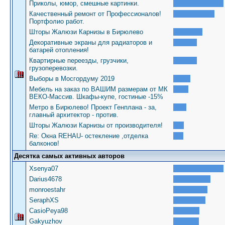
Приколы, юмор, смешные картинки.
Качественный ремонт от Профессионалов!
Портфолио работ.
Шторы Жалюзи Карнизы в Бирюлево
Декоративные экраны для радиаторов и
батарей отопления!
Квартирные переезды, грузчики,
грузоперевозки.
Выборы в Мосгордуму 2019
Мебель на заказ по ВАШИМ размерам от МК
ВЕКО-Массив. Шкафы-купе, гостиные -15%
Метро в Бирюлево! Проект Генплана - за,
главный архитектор - против.
Шторы Жалюзи Карнизы от производителя!
Re: Окна REHAU- остекление ,отделка
балконов!
Десятка самых активных авторов
Xsenya07
Darius4678
monroestahr
SeraphXS
CasioPeya98
Gakyuzhov