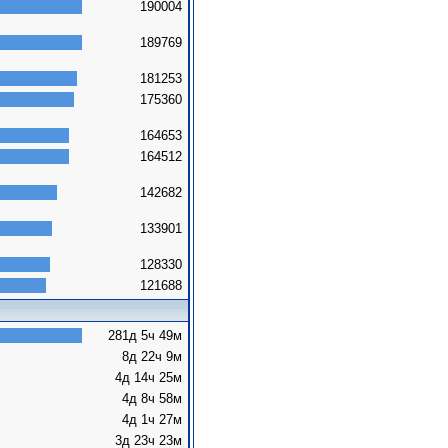
190004
189769
181253
175360
164653
164512
142682
133901
128330
121688
281д 5ч 49м
8д 22ч 9м
4д 14ч 25м
4д 8ч 58м
4д 1ч 27м
3д 23ч 23м