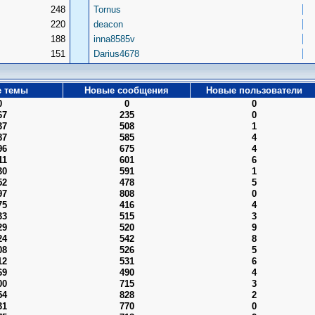
248
Tornus
220
deacon
188
inna8585v
151
Darius4678
 темы
Новые сообщения
Новые пользователи
0
0
0
67
235
0
37
508
1
87
585
4
96
675
4
11
601
6
30
591
1
52
478
5
97
808
0
75
416
4
33
515
3
29
520
9
24
542
8
08
526
5
12
531
6
69
490
4
00
715
3
54
828
2
31
770
0