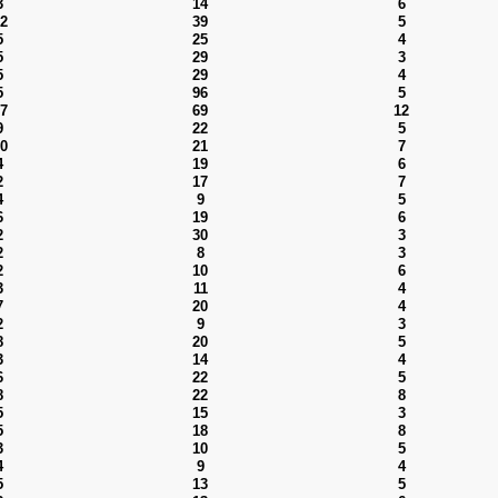
3
14
6
2
39
5
5
25
4
5
29
3
5
29
4
5
96
5
7
69
12
9
22
5
0
21
7
4
19
6
2
17
7
4
9
5
6
19
6
2
30
3
2
8
3
2
10
6
3
11
4
7
20
4
2
9
3
8
20
5
3
14
4
6
22
5
8
22
8
5
15
3
5
18
8
3
10
5
4
9
4
5
13
5