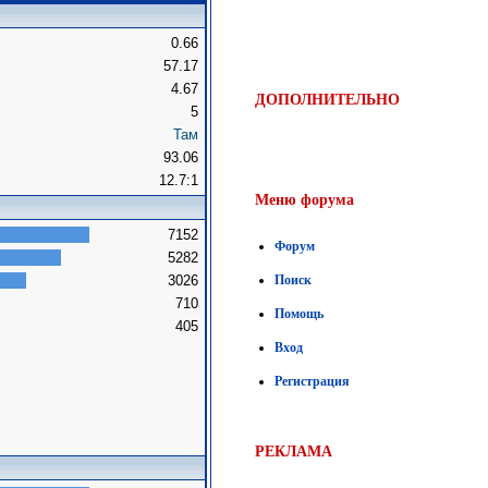
0.66
57.17
4.67
ДОПОЛНИТЕЛЬНО
5
Там
93.06
12.7:1
Меню форума
7152
Форум
5282
3026
Поиск
710
Помощь
405
Вход
Регистрация
РЕКЛАМА