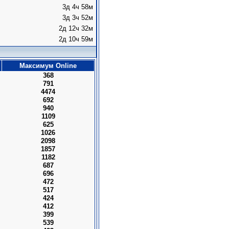
3д 4ч 58м
3д 3ч 52м
2д 12ч 32м
2д 10ч 59м
Максимум Online
368
791
4474
692
940
1109
625
1026
2098
1857
1182
687
696
472
517
424
412
399
539