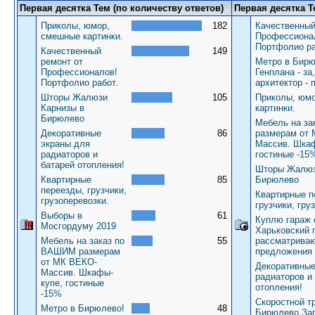
Первая десятка Тем (по количеству ответов)
Первая десятка Т
Приколы, юмор,
182
Качественный
смешные картинки.
Профессиона
Портфолио ра
Качественный
149
ремонт от
Метро в Бирю
Профессионалов!
Генплана - за
Портфолио работ.
архитектор - 
Шторы Жалюзи
105
Приколы, юм
Карнизы в
картинки.
Бирюлево
Мебель на з
Декоративные
86
размерам от
экраны для
Массив. Шкаф
радиаторов и
гостиные -15
батарей отопления!
Шторы Жалюз
Квартирные
85
Бирюлево
переезды, грузчики,
Квартирные п
грузоперевозки.
грузчики, гру
Выборы в
61
Куплю гараж 
Мосгордуму 2019
Харьковский 
Мебель на заказ по
55
рассматрива
ВАШИМ размерам
предложения
от МК ВЕКО-
Декоративные
Массив. Шкафы-
радиаторов и
купе, гостиные
отопления!
-15%
Скоростной т
Метро в Бирюлево!
48
Бирюлево За