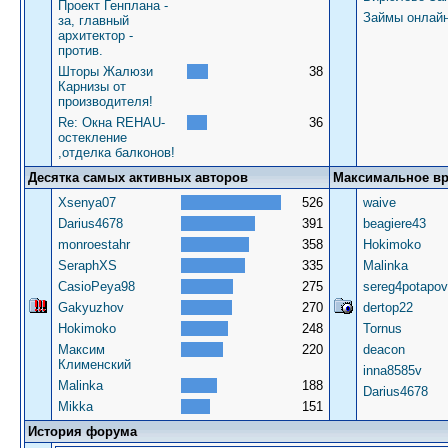
Проект Генплана -
Займы онлай
за, главный
архитектор -
против.
Шторы Жалюзи
38
Карнизы от
производителя!
Re: Окна REHAU-
36
остекление
,отделка балконов!
Десятка самых активных авторов
Максимальное в
Xsenya07
526
waive
Darius4678
391
beagiere43
monroestahr
358
Hokimoko
SeraphXS
335
Malinka
CasioPeya98
275
sereg4potapov
Gakyuzhov
270
dertop22
Hokimoko
248
Tornus
Максим
220
deacon
Клименский
inna8585v
Malinka
188
Darius4678
Mikka
151
История форума