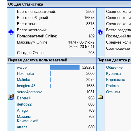
Общая Статистика
Всего пользователей:
3502
Среднее коли
Всего сообщений:
16575
Среднее коли
Всего тем:
8375
Среднее коли
Всего категорий:
2
Всего раздел
Пользователей Online:
189
Последний по
Максимум Online:
4474 - 05 Июнь
Среднее коли
2026, 23:57:41
Соотношение 
Сегодня Online:
208
Первая десятка пользователей
Первая десятка р
waive
329281
Общение
Hokimoko
3000
Курилка
Malinka
2972
Барахолка
beagiere43
1688
Работа
sereg4potapov
1031
Отзывы
Евгений
968
dertop22
808
Amigo
709
Максим
702
Клименский
attanz
680