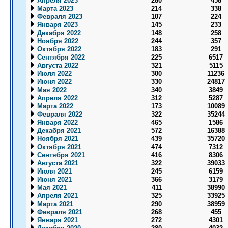
Апреля 2023
280
458
Марта 2023
214
338
Февраля 2023
107
224
Января 2023
145
233
Декабря 2022
148
258
Ноября 2022
244
357
Октября 2022
183
291
Сентября 2022
225
6517
Августа 2022
321
5115
Июля 2022
300
11236
Июня 2022
330
24817
Мая 2022
340
3849
Апреля 2022
312
5287
Марта 2022
173
10089
Февраля 2022
322
35244
Января 2022
465
1586
Декабря 2021
572
16388
Ноября 2021
439
35720
Октября 2021
474
7312
Сентября 2021
416
8306
Августа 2021
322
39033
Июля 2021
245
6159
Июня 2021
366
3179
Мая 2021
411
38990
Апреля 2021
325
33925
Марта 2021
290
38959
Февраля 2021
268
455
Января 2021
272
4301