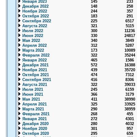
Января 2023
145
233
Декабря 2022
148
258
Ноября 2022
244
357
Октября 2022
183
291
Сентября 2022
225
6517
Августа 2022
321
5115
Июля 2022
300
11236
Июня 2022
330
24817
Мая 2022
340
3849
Апреля 2022
312
5287
Марта 2022
173
10089
Февраля 2022
322
35244
Января 2022
465
1586
Декабря 2021
572
16388
Ноября 2021
439
35720
Октября 2021
474
7312
Сентября 2021
416
8306
Августа 2021
322
39033
Июля 2021
245
6159
Июня 2021
366
3179
Мая 2021
411
38990
Апреля 2021
325
33925
Марта 2021
290
38959
Февраля 2021
268
455
Января 2021
272
4301
Декабря 2020
280
4032
Ноября 2020
301
957
Октября 2020
295
659