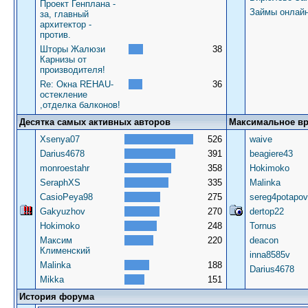
Проект Генплана -
Займы онлай
за, главный
архитектор -
против.
Шторы Жалюзи
38
Карнизы от
производителя!
Re: Окна REHAU-
36
остекление
,отделка балконов!
Десятка самых активных авторов
Максимальное в
Xsenya07
526
waive
Darius4678
391
beagiere43
monroestahr
358
Hokimoko
SeraphXS
335
Malinka
CasioPeya98
275
sereg4potapov
Gakyuzhov
270
dertop22
Hokimoko
248
Tornus
Максим
220
deacon
Клименский
inna8585v
Malinka
188
Darius4678
Mikka
151
История форума