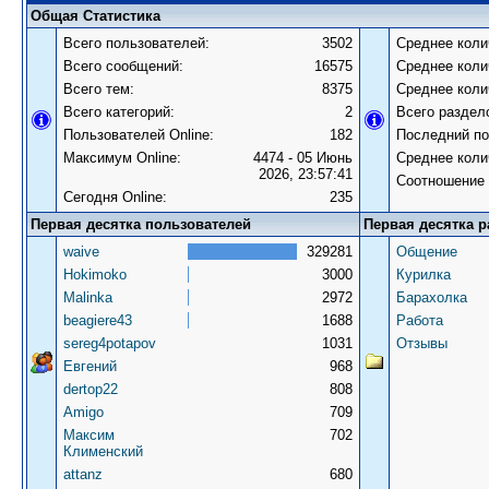
Общая Статистика
Всего пользователей:
3502
Среднее коли
Всего сообщений:
16575
Среднее коли
Всего тем:
8375
Среднее коли
Всего категорий:
2
Всего раздел
Пользователей Online:
182
Последний по
Максимум Online:
4474 - 05 Июнь
Среднее коли
2026, 23:57:41
Соотношение 
Сегодня Online:
235
Первая десятка пользователей
Первая десятка р
waive
329281
Общение
Hokimoko
3000
Курилка
Malinka
2972
Барахолка
beagiere43
1688
Работа
sereg4potapov
1031
Отзывы
Евгений
968
dertop22
808
Amigo
709
Максим
702
Клименский
attanz
680