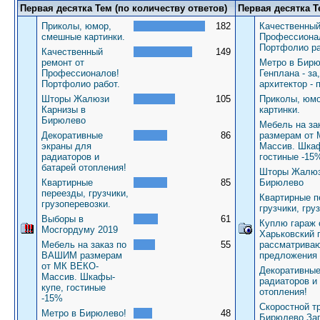
Первая десятка Тем (по количеству ответов)
Первая десятка Т
Приколы, юмор,
182
Качественный
смешные картинки.
Профессиона
Портфолио ра
Качественный
149
ремонт от
Метро в Бирю
Профессионалов!
Генплана - за
Портфолио работ.
архитектор - 
Шторы Жалюзи
105
Приколы, юм
Карнизы в
картинки.
Бирюлево
Мебель на з
Декоративные
86
размерам от
экраны для
Массив. Шкаф
радиаторов и
гостиные -15
батарей отопления!
Шторы Жалюз
Квартирные
85
Бирюлево
переезды, грузчики,
Квартирные п
грузоперевозки.
грузчики, гру
Выборы в
61
Куплю гараж 
Мосгордуму 2019
Харьковский 
Мебель на заказ по
55
рассматрива
ВАШИМ размерам
предложения
от МК ВЕКО-
Декоративные
Массив. Шкафы-
радиаторов и
купе, гостиные
отопления!
-15%
Скоростной т
Метро в Бирюлево!
48
Бирюлево За