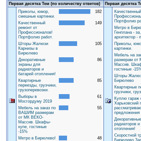
Первая десятка Тем (по количеству ответов)
Первая десятка Т
Приколы, юмор,
182
Качественный
смешные картинки.
Профессиона
Портфолио ра
Качественный
149
ремонт от
Метро в Бирю
Профессионалов!
Генплана - за
Портфолио работ.
архитектор - 
Шторы Жалюзи
105
Приколы, юм
Карнизы в
картинки.
Бирюлево
Мебель на з
Декоративные
86
размерам от
экраны для
Массив. Шкаф
радиаторов и
гостиные -15
батарей отопления!
Шторы Жалюз
Квартирные
85
Бирюлево
переезды, грузчики,
Квартирные п
грузоперевозки.
грузчики, гру
Выборы в
61
Куплю гараж 
Мосгордуму 2019
Харьковский 
Мебель на заказ по
55
рассматрива
ВАШИМ размерам
предложения
от МК ВЕКО-
Декоративные
Массив. Шкафы-
радиаторов и
купе, гостиные
отопления!
-15%
Скоростной т
Метро в Бирюлево!
48
Бирюлево За