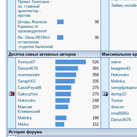
Проект Генплана -
Займы онлай
за, главный
архитектор -
против.
Шторы Жалюзи
38
Карнизы от
производителя!
Re: Окна REHAU-
36
остекление
,отделка балконов!
Десятка самых активных авторов
Максимальное в
Xsenya07
526
waive
Darius4678
391
beagiere43
monroestahr
358
Hokimoko
SeraphXS
335
Malinka
CasioPeya98
275
sereg4potapov
Gakyuzhov
270
dertop22
Hokimoko
248
Tornus
Максим
220
deacon
Клименский
inna8585v
Malinka
188
Darius4678
Mikka
151
История форума