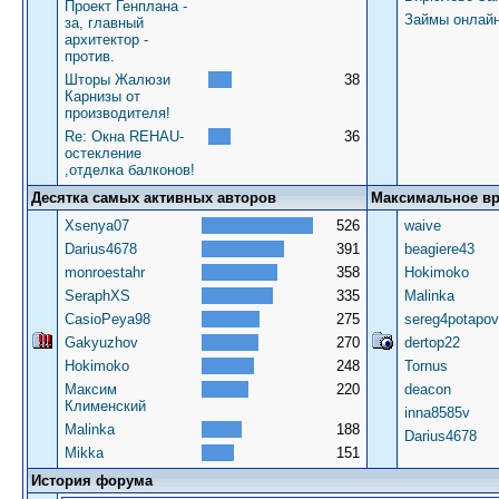
Проект Генплана -
Займы онлай
за, главный
архитектор -
против.
Шторы Жалюзи
38
Карнизы от
производителя!
Re: Окна REHAU-
36
остекление
,отделка балконов!
Десятка самых активных авторов
Максимальное в
Xsenya07
526
waive
Darius4678
391
beagiere43
monroestahr
358
Hokimoko
SeraphXS
335
Malinka
CasioPeya98
275
sereg4potapov
Gakyuzhov
270
dertop22
Hokimoko
248
Tornus
Максим
220
deacon
Клименский
inna8585v
Malinka
188
Darius4678
Mikka
151
История форума