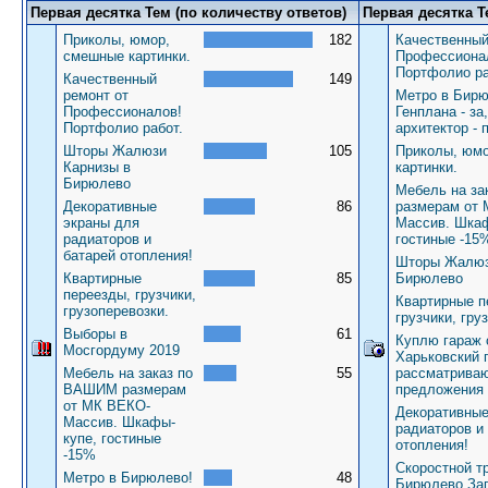
Первая десятка Тем (по количеству ответов)
Первая десятка Т
Приколы, юмор,
182
Качественный
смешные картинки.
Профессиона
Портфолио ра
Качественный
149
ремонт от
Метро в Бирю
Профессионалов!
Генплана - за
Портфолио работ.
архитектор - 
Шторы Жалюзи
105
Приколы, юм
Карнизы в
картинки.
Бирюлево
Мебель на з
Декоративные
86
размерам от
экраны для
Массив. Шкаф
радиаторов и
гостиные -15
батарей отопления!
Шторы Жалюз
Квартирные
85
Бирюлево
переезды, грузчики,
Квартирные п
грузоперевозки.
грузчики, гру
Выборы в
61
Куплю гараж 
Мосгордуму 2019
Харьковский 
Мебель на заказ по
55
рассматрива
ВАШИМ размерам
предложения
от МК ВЕКО-
Декоративные
Массив. Шкафы-
радиаторов и
купе, гостиные
отопления!
-15%
Скоростной т
Метро в Бирюлево!
48
Бирюлево За