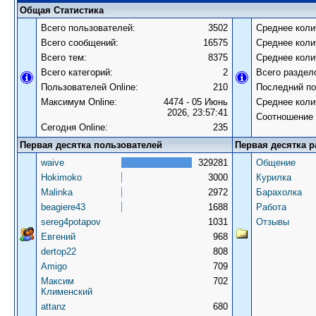
Общая Статистика
Всего пользователей:
3502
Среднее коли
Всего сообщений:
16575
Среднее коли
Всего тем:
8375
Среднее коли
Всего категорий:
2
Всего раздел
Пользователей Online:
210
Последний по
Максимум Online:
4474 - 05 Июнь
Среднее коли
2026, 23:57:41
Соотношение 
Сегодня Online:
235
Первая десятка пользователей
Первая десятка р
waive
329281
Общение
Hokimoko
3000
Курилка
Malinka
2972
Барахолка
beagiere43
1688
Работа
sereg4potapov
1031
Отзывы
Евгений
968
dertop22
808
Amigo
709
Максим
702
Клименский
attanz
680