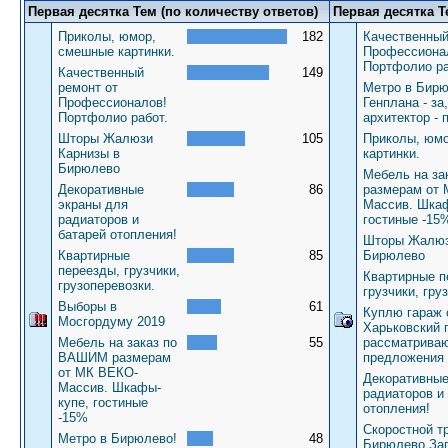
Первая десятка Тем (по количеству ответов)
Первая десятка Т
Приколы, юмор,
182
Качественный
смешные картинки.
Профессиона
Портфолио ра
Качественный
149
ремонт от
Метро в Бирю
Профессионалов!
Генплана - за
Портфолио работ.
архитектор - 
Шторы Жалюзи
105
Приколы, юм
Карнизы в
картинки.
Бирюлево
Мебель на з
Декоративные
86
размерам от
экраны для
Массив. Шкаф
радиаторов и
гостиные -15
батарей отопления!
Шторы Жалюз
Квартирные
85
Бирюлево
переезды, грузчики,
Квартирные п
грузоперевозки.
грузчики, гру
Выборы в
61
Куплю гараж 
Мосгордуму 2019
Харьковский 
Мебель на заказ по
55
рассматрива
ВАШИМ размерам
предложения
от МК ВЕКО-
Декоративные
Массив. Шкафы-
радиаторов и
купе, гостиные
отопления!
-15%
Скоростной т
Метро в Бирюлево!
48
Бирюлево За