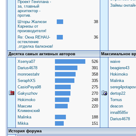
Проект Генплана -
Займы онлай
за, главный
архитектор -
против.
Шторы Жалюзи
38
Карнизы от
производителя!
Re: Окна REHAU-
36
остекление
,отделка балконов!
Десятка самых активных авторов
Максимальное в
Xsenya07
526
waive
Darius4678
391
beagiere43
monroestahr
358
Hokimoko
SeraphXS
335
Malinka
CasioPeya98
275
sereg4potapov
Gakyuzhov
270
dertop22
Hokimoko
248
Tornus
Максим
220
deacon
Клименский
inna8585v
Malinka
188
Darius4678
Mikka
151
История форума