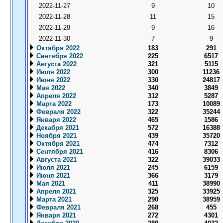
2022-11-27
9
10
2022-11-28
11
15
2022-11-29
9
16
2022-11-30
7
9
Октября 2022
183
291
Сентября 2022
225
6517
Августа 2022
321
5115
Июля 2022
300
11236
Июня 2022
330
24817
Мая 2022
340
3849
Апреля 2022
312
5287
Марта 2022
173
10089
Февраля 2022
322
35244
Января 2022
465
1586
Декабря 2021
572
16388
Ноября 2021
439
35720
Октября 2021
474
7312
Сентября 2021
416
8306
Августа 2021
322
39033
Июля 2021
245
6159
Июня 2021
366
3179
Мая 2021
411
38990
Апреля 2021
325
33925
Марта 2021
290
38959
Февраля 2021
268
455
Января 2021
272
4301