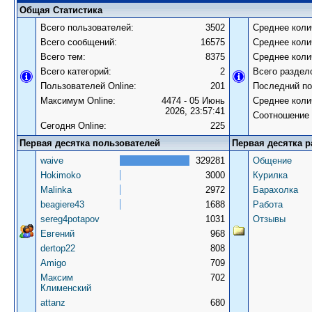
Общая Статистика
Всего пользователей:
3502
Среднее коли
Всего сообщений:
16575
Среднее коли
Всего тем:
8375
Среднее коли
Всего категорий:
2
Всего раздел
Пользователей Online:
201
Последний по
Максимум Online:
4474 - 05 Июнь
Среднее коли
2026, 23:57:41
Соотношение 
Сегодня Online:
225
Первая десятка пользователей
Первая десятка р
waive
329281
Общение
Hokimoko
3000
Курилка
Malinka
2972
Барахолка
beagiere43
1688
Работа
sereg4potapov
1031
Отзывы
Евгений
968
dertop22
808
Amigo
709
Максим
702
Клименский
attanz
680