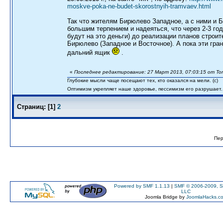
moskve-poka-ne-budet-skorostnyih-tramvaev.html
Так что жителям Бирюлево Западное, а с ними и 
большим терпением и надеяться, что через 2-3 год
будут на это деньги) до реализации планов строит
Бирюлево (Западное и Восточное). А пока эти гра
дальний ящик
.
«
Последнее редактирование: 27 Март 2013, 07:03:15 от To
Глубокие мысли чаще посещают тех, кто оказался на мели. (c)
Оптимизм укрепляет наше здоровье, пессимизм его разрушает.
Страниц:
[
1
]
2
Пер
Powered by SMF 1.1.13
|
SMF © 2006-2009, S
LLC
Joomla Bridge by
JoomlaHacks.c