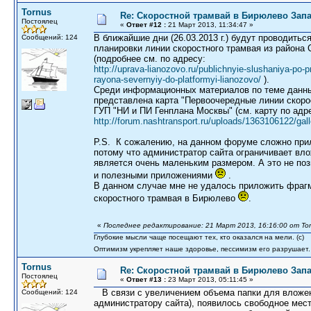
Tornus
Re: Скоростной трамвай в Бирюлево Запа
Постоялец
«
Ответ #12 :
21 Март 2013, 11:34:47 »
В ближайшие дни (26.03.2013 г.) будут проводить
Сообщений: 124
планировки линии скоростного трамвая из района
(подробнее см. по адресу:
http://uprava-lianozovo.ru/publichnyie-slushaniya-po-pr
rayona-severnyiy-do-platformyi-lianozovo/
).
Среди информационных материалов по теме данн
представлена карта "Первоочередные линии скоро
ГУП "НИ и ПИ Генплана Москвы" (см. карту по адр
http://forum.nashtransport.ru/uploads/1363106122/ga
P.S. К сожалению, на данном форуме сложно прил
потому что администратор сайта ограничивает вло
является очень маленьким размером. А это не по
и полезными приложениями
.
В данном случае мне не удалось приложить фраг
скоростного трамвая в Бирюлево
.
«
Последнее редактирование: 21 Март 2013, 16:16:00 от To
Глубокие мысли чаще посещают тех, кто оказался на мели. (c)
Оптимизм укрепляет наше здоровье, пессимизм его разрушает.
Tornus
Re: Скоростной трамвай в Бирюлево Запа
Постоялец
«
Ответ #13 :
23 Март 2013, 05:11:45 »
В связи с увеличением объема папки для вложе
Сообщений: 124
администратору сайта), появилось свободное мест