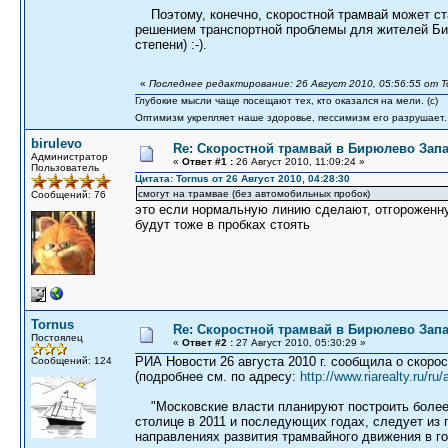
Поэтому, конечно, скоростной трамвай может с
решением транспортной проблемы для жителей Би
степени) :-).
«
Последнее редактирование: 26 Август 2010, 05:56:55 от T
Глубокие мысли чаще посещают тех, кто оказался на мели. (c)
Оптимизм укрепляет наше здоровье, пессимизм его разрушает.
birulevo
Re: Скоростной трамвай в Бирюлево Запа
Администратор
«
Ответ #1 :
26 Август 2010, 11:09:24 »
Пользователь
Цитата: Tornus от 26 Август 2010, 04:28:30
смогут на трамвае (без автомобильных пробок)
Сообщений: 76
это если нормальную линию сделают, отгороженну
будут тоже в пробках стоять
Tornus
Re: Скоростной трамвай в Бирюлево Запа
Постоялец
«
Ответ #2 :
27 Август 2010, 05:30:29 »
РИА Новости 26 августа 2010 г. сообщила о скор
Сообщений: 124
(подробнее см. по адресу:
http://www.riarealty.ru/ru/
"Московские власти планируют построить более 
столице в 2011 и последующих годах, следует из 
направлениях развития трамвайного движения в г