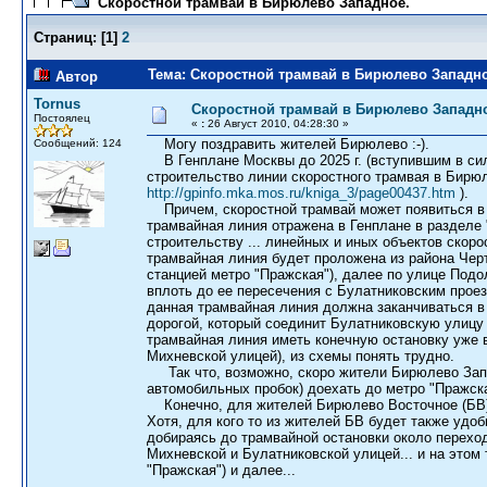
Скоростной трамвай в Бирюлево Западное.
Страниц:
[
1
]
2
Тема: Скоростной трамвай в Бирюлево Западно
Автор
Tornus
Скоростной трамвай в Бирюлево Западн
Постоялец
«
:
26 Август 2010, 04:28:30 »
Могу поздравить жителей Бирюлево :-).
Сообщений: 124
В Генплане Москвы до 2025 г. (вступившим в силу
строительство линии скоростного трамвая в Бирюл
http://gpinfo.mka.mos.ru/kniga_3/page00437.htm
).
Причем, скоростной трамвай может появиться в 
трамвайная линия отражена в Генплане в разделе
строительству ... линейных и иных объектов скорос
трамвайная линия будет проложена из района Черт
станцией метро "Пражская"), далее по улице Подо
вплоть до ее пересечения с Булатниковским проез
данная трамвайная линия должна заканчиваться в
дорогой, который соединит Булатниковскую улицу 
трамвайная линия иметь конечную остановку уже 
Михневской улицей), из схемы понять трудно.
Так что, возможно, скоро жители Бирюлево Запа
автомобильных пробок) доехать до метро "Пражск
Конечно, для жителей Бирюлево Восточное (БВ) 
Хотя, для кого то из жителей БВ будет также удоб
добираясь до трамвайной остановки около перехо
Михневской и Булатниковской улицей... и на этом 
"Пражская") и далее...