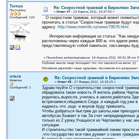
Tornus
Re: Скоростной трамвай в Бирюлево Запа
Постоялец
«
Ответ #7 :
13 Апрель 2011, 23:47:53 »
О скоростном трамвае, который может появиться
Сообщений: 124
прочитать в статье "Скоростные трамваи будут езд
адресу:
http://www.metrinfo.ru/news/79578.html
.
Интересная информация из статьи: "Как ожидает
расположены через каждые 800 м, что вдвое реже,
представляющую собой павильон, пассажиры будут
«
Последнее редактирование: 14 Апрель 2011, 00:01:38 от T
Глубокие мысли чаще посещают тех, кто оказался на мели. (c)
Оптимизм укрепляет наше здоровье, пессимизм его разрушает.
ольга
Re: Скоростной трамвай в Бирюлево Зап
Новичок
«
Ответ #8 :
27 Январь 2012, 10:18:15 »
Здравствуйте.О строительстве скоростной трамвай
Сообщений: 1
обрадовала такая новость.Я житель района Черт
родилась,выросла ,училась в школе,работала.Зд
встречаемся,общаемся.Сюда ,я каждый год,уже в 
надеюсь что ,еще и внуков буду привозить.
Чтобы добраться быстрее до школы,нам приходить
автобусах.Бывает и так.За счет непредвиденных 
только ко 2 уроку.Учащихся из Чертаново у нас м
ситуации.
И строительство такой трамвайной линии просто н
,что государство все-таки думает о своих граждан
Быстрее бы уже построили,эту дорогу