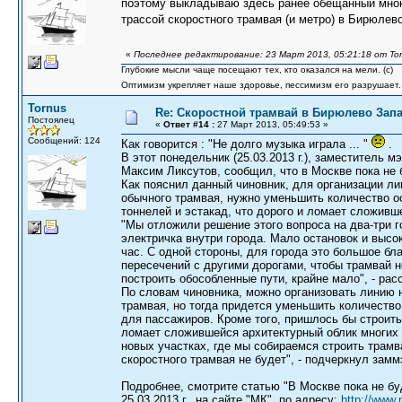
поэтому выкладываю здесь ранее обещанный мно
трассой скоростного трамвая (и метро) в Бирюлев
«
Последнее редактирование: 23 Март 2013, 05:21:18 от To
Глубокие мысли чаще посещают тех, кто оказался на мели. (c)
Оптимизм укрепляет наше здоровье, пессимизм его разрушает.
Tornus
Re: Скоростной трамвай в Бирюлево Запа
Постоялец
«
Ответ #14 :
27 Март 2013, 05:49:53 »
Сообщений: 124
Как говорится : "Не долго музыка играла ... "
.
В этот понедельник (25.03.2013 г.), заместитель 
Максим Ликсутов, сообщил, что в Москве пока не 
Как пояснил данный чиновник, для организации л
обычного трамвая, нужно уменьшить количество ос
тоннелей и эстакад, что дорого и ломает сложивш
"Мы отложили решение этого вопроса на два-три го
электричка внутри города. Мало остановок и высо
час. С одной стороны, для города это большое бла
пересечений с другими дорогами, чтобы трамвай н
построить обособленные пути, крайне мало", - ра
По словам чиновника, можно организовать линию 
трамвая, но тогда придется уменьшить количество
для пассажиров. Кроме того, пришлось бы строить 
ломает сложившейся архитектурный облик многих 
новых участках, где мы собираемся строить трамв
скоростного трамвая не будет", - подчеркнул замм
Подробнее, смотрите статью "В Москве пока не б
25.03.2013 г., на сайте "МК", по адресу:
http://www.