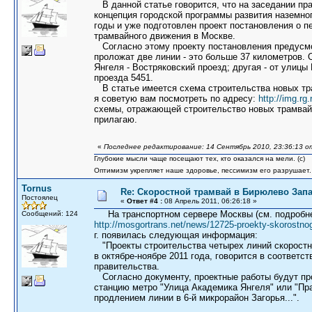
В данной статье говорится, что на заседании п
концепция городской программы развития наземног
годы и уже подготовлен проект постановления о п
трамвайного движения в Москве.
Согласно этому проекту постановления предусмо
проложат две линии - это больше 37 километров.
Янгеля - Востряковский проезд; другая - от улиц
проезда 5451.
В статье имеется схема строительства новых тр
я советую вам посмотреть по адресу:
http://img.rg
схемы, отражающей строительство новых трамвай
прилагаю.
«
Последнее редактирование: 14 Сентябрь 2010, 23:36:13 от
Глубокие мысли чаще посещают тех, кто оказался на мели. (c)
Оптимизм укрепляет наше здоровье, пессимизм его разрушает.
Tornus
Re: Скоростной трамвай в Бирюлево Запа
Постоялец
«
Ответ #4 :
08 Апрель 2011, 06:26:18 »
На транспортном сервере Москвы (см. подробне
Сообщений: 124
http://mosgortrans.net/news/12725-proekty-skorostn
г. появилась следующая информация:
"Проекты строительства четырех линий скоростн
в октябре-ноябре 2011 года, говорится в соответ
правительства.
Согласно документу, проектные работы будут пров
станцию метро "Улица Академика Янгеля" или "П
продлением линии в 6-й микрорайон Загорья...".