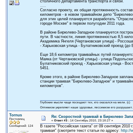
столичного департамента транспорта и связи.
.....
Согласно проекту, их общая протяженность состави
километров - в новом трамвайном депо "Бирюлево-
для этих целей планируется разработать "Отрасл
городе Москве" в первом полугодии 2011 года.
В районе Бирюлево-Западное планируется построи
пути. В частности, линия протяженностью 8,5 кил
Академика Янгеля (Чертановская улица) - Россош
- Харьковская улица - Булатниковский проезд (до 
Еще 18,6 километра трамвайных путей планируетс
Маяка (от Чертановской улицы) - улица Подольских
Булатниковский проезд - Харьковская улица - Вос
5451.
Кроме этого, в районе Бирюлево-Западное заплан
станции трамвая "Бирюлево-Западное" и трамвайн
километров".
Глубокие мысли чаще посещают тех, кто оказался на мели. (c)
Оптимизм укрепляет наше здоровье, пессимизм его разрушает.
Tornus
Re: Скоростной трамвай в Бирюлево Запа
Постоялец
«
Ответ #3 :
14 Сентябрь 2010, 23:16:27 »
В газете "Российская газета" от 09 сентября 2010
Сообщений: 124
трамвая" (смотрите текст статьи по адресу:
http:/