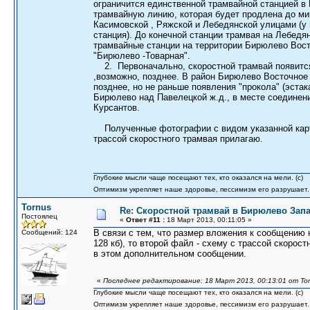
ограничится единственной трамвайной станцией в
трамвайную линию, которая будет продлена до ми
Касимовской , Ряжской и Лебедянской улицами (у
станция). До конечной станции трамвая на Лебед
трамвайные станции на территории Бирюлево Восто
"Бирюлево -Товарная".
2. Первоначально, скоростной трамвай появится 
,возможно, позднее. В район Бирюлево Восточное
позднее, но не раньше появления "прокола" (эст
Бирюлево над Павелецкой ж.д., в месте соединен
Курсантов.
Полученные фотографии с видом указанной карты
трассой скоростного трамвая прилагаю.
Глубокие мысли чаще посещают тех, кто оказался на мели. (c)
Оптимизм укрепляет наше здоровье, пессимизм его разрушает.
Tornus
Re: Скоростной трамвай в Бирюлево Запа
Постоялец
«
Ответ #11 :
18 Март 2013, 00:11:05 »
В связи с тем, что размер вложения к сообщению
Сообщений: 124
128 кб), то второй файл - схему с трассой скорос
в этом дополнительном сообщении.
«
Последнее редактирование: 18 Март 2013, 00:13:01 от To
Глубокие мысли чаще посещают тех, кто оказался на мели. (c)
Оптимизм укрепляет наше здоровье, пессимизм его разрушает.