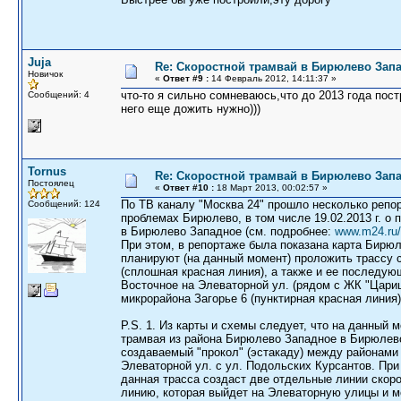
Juja
Re: Скоростной трамвай в Бирюлево Запа
Новичок
«
Ответ #9 :
14 Февраль 2012, 14:11:37 »
что-то я сильно сомневаюсь,что до 2013 года постр
Сообщений: 4
него еще дожить нужно)))
Tornus
Re: Скоростной трамвай в Бирюлево Запа
Постоялец
«
Ответ #10 :
18 Март 2013, 00:02:57 »
По ТВ каналу "Москва 24" прошло несколько репо
Сообщений: 124
проблемах Бирюлево, в том числе 19.02.2013 г. о 
в Бирюлево Западное (см. подробнее:
www.m24.ru/
При этом, в репортаже была показана карта Бирюл
планируют (на данный момент) проложить трассу 
(сплошная красная линия), а также и ее последу
Восточное на Элеваторной ул. (рядом с ЖК "Царицы
микрорайона Загорье 6 (пунктирная красная линия)
P.S. 1. Из карты и схемы следует, что на данный 
трамвая из района Бирюлево Западное в Бирюлев
создаваемый "прокол" (эстакаду) между районами
Элеваторной ул. с ул. Подольских Курсантов. Пр
данная трасса создаст две отдельные линии скоро
линию, которая выйдет на Элеваторную улицы и 