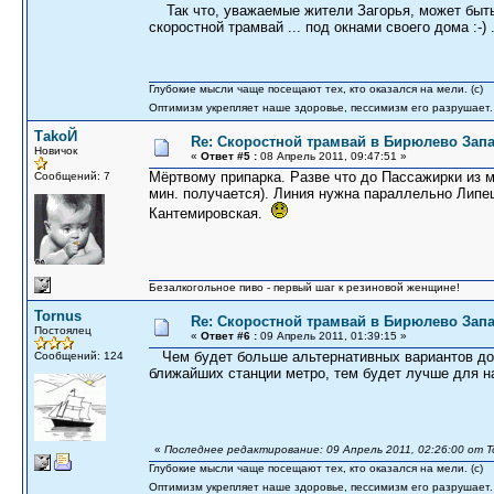
Так что, уважаемые жители Загорья, может быть 
скоростной трамвай ... под окнами своего дома :-) 
Глубокие мысли чаще посещают тех, кто оказался на мели. (c)
Оптимизм укрепляет наше здоровье, пессимизм его разрушает.
ТаkоЙ
Re: Скоростной трамвай в Бирюлево Запа
Новичок
«
Ответ #5 :
08 Апрель 2011, 09:47:51 »
Мёртвому припарка. Разве что до Пассажирки из м
Сообщений: 7
мин. получается). Линия нужна параллельно Липе
Кантемировская.
Безалкогольное пиво - первый шаг к резиновой женщине!
Tornus
Re: Скоростной трамвай в Бирюлево Запа
Постоялец
«
Ответ #6 :
09 Апрель 2011, 01:39:15 »
Чем будет больше альтернативных вариантов добр
Сообщений: 124
ближайших станции метро, тем будет лучше для н
«
Последнее редактирование: 09 Апрель 2011, 02:26:00 от T
Глубокие мысли чаще посещают тех, кто оказался на мели. (c)
Оптимизм укрепляет наше здоровье, пессимизм его разрушает.