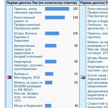
Первая десятка Тем (по количеству ответов)
Первая десятка Т
Приколы, юмор,
182
Качественный
смешные картинки.
Профессиона
Портфолио ра
Качественный
149
ремонт от
Метро в Бирю
Профессионалов!
Генплана - за
Портфолио работ.
архитектор - 
Шторы Жалюзи
105
Приколы, юм
Карнизы в
картинки.
Бирюлево
Мебель на з
Декоративные
86
размерам от
экраны для
Массив. Шкаф
радиаторов и
гостиные -15
батарей отопления!
Шторы Жалюз
Квартирные
85
Бирюлево
переезды, грузчики,
Квартирные п
грузоперевозки.
грузчики, гру
Выборы в
61
Куплю гараж 
Мосгордуму 2019
Харьковский 
Мебель на заказ по
55
рассматрива
ВАШИМ размерам
предложения
от МК ВЕКО-
Декоративные
Массив. Шкафы-
радиаторов и
купе, гостиные
отопления!
-15%
Скоростной т
Метро в Бирюлево!
48
Бирюлево За