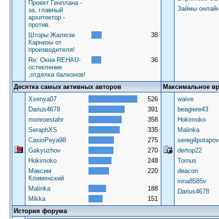
Проект Генплана -
Займы онлай
за, главный
архитектор -
против.
Шторы Жалюзи
38
Карнизы от
производителя!
Re: Окна REHAU-
36
остекление
,отделка балконов!
Десятка самых активных авторов
Максимальное в
Xsenya07
526
waive
Darius4678
391
beagiere43
monroestahr
358
Hokimoko
SeraphXS
335
Malinka
CasioPeya98
275
sereg4potapov
Gakyuzhov
270
dertop22
Hokimoko
248
Tornus
Максим
220
deacon
Клименский
inna8585v
Malinka
188
Darius4678
Mikka
151
История форума