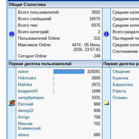
Общая Статистика
Всего пользователей:
3502
Среднее коли
Всего сообщений:
16575
Среднее коли
Всего тем:
8375
Среднее коли
Всего категорий:
2
Всего раздел
Пользователей Online:
215
Последний по
Максимум Online:
4474 - 05 Июнь
Среднее коли
2026, 23:57:41
Соотношение 
Сегодня Online:
249
Первая десятка пользователей
Первая десятка р
waive
329281
Общение
Hokimoko
3000
Курилка
Malinka
2972
Барахолка
beagiere43
1688
Работа
sereg4potapov
1031
Отзывы
Евгений
968
dertop22
808
Amigo
709
Максим
702
Клименский
attanz
680