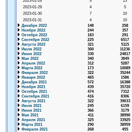
2023-01-28
5
13
2023-01-29
4
5
2023-01-30
7
10
2023-01-31
4
10
Декабря 2022
148
258
Ноября 2022
244
357
Октября 2022
183
291
Сентября 2022
225
6517
Августа 2022
321
5115
Июля 2022
300
11236
Июня 2022
330
24817
Мая 2022
340
3849
Апреля 2022
312
5287
Марта 2022
173
10089
Февраля 2022
322
35244
Января 2022
465
1586
Декабря 2021
572
16388
Ноября 2021
439
35720
Октября 2021
474
7312
Сентября 2021
416
8306
Августа 2021
322
39033
Июля 2021
245
6159
Июня 2021
366
3179
Мая 2021
411
38990
Апреля 2021
325
33925
Марта 2021
290
38959
Февраля 2021
268
455