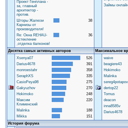
Проект Генплана -
Займы онлай
за, главный
архитектор -
против.
Шторы Жалюзи
38
Карнизы от
производителя!
Re: Окна REHAU-
36
остекление
,отделка балконов!
Десятка самых активных авторов
Максимальное в
Xsenya07
526
waive
Darius4678
391
beagiere43
monroestahr
358
Hokimoko
SeraphXS
335
Malinka
CasioPeya98
275
sereg4potapov
Gakyuzhov
270
dertop22
Hokimoko
248
Tornus
Максим
220
deacon
Клименский
inna8585v
Malinka
188
Darius4678
Mikka
151
История форума