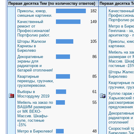
Первая десятка Тем (по количеству ответов)
Первая десятка Т
Приколы, юмор,
182
Качественный
смешные картинки.
Профессиона
Портфолио ра
Качественный
149
ремонт от
Метро в Бирю
Профессионалов!
Генплана - за
Портфолио работ.
архитектор - 
Шторы Жалюзи
105
Приколы, юм
Карнизы в
картинки.
Бирюлево
Мебель на з
Декоративные
86
размерам от
экраны для
Массив. Шкаф
радиаторов и
гостиные -15
батарей отопления!
Шторы Жалюз
Квартирные
85
Бирюлево
переезды, грузчики,
Квартирные п
грузоперевозки.
грузчики, гру
Выборы в
61
Куплю гараж 
Мосгордуму 2019
Харьковский 
Мебель на заказ по
55
рассматрива
ВАШИМ размерам
предложения
от МК ВЕКО-
Декоративные
Массив. Шкафы-
радиаторов и
купе, гостиные
отопления!
-15%
Скоростной т
Метро в Бирюлево!
48
Бирюлево За