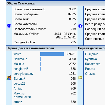
Общая Статистика
Всего пользователей:
3502
Среднее коли
Всего сообщений:
16575
Среднее коли
Всего тем:
8375
Среднее коли
Всего категорий:
2
Всего раздел
Пользователей Online:
219
Последний по
Максимум Online:
4474 - 05 Июнь
Среднее коли
2026, 23:57:41
Соотношение 
Сегодня Online:
235
Первая десятка пользователей
Первая десятка р
waive
329281
Общение
Hokimoko
3000
Курилка
Malinka
2972
Барахолка
beagiere43
1688
Работа
sereg4potapov
1031
Отзывы
Евгений
968
dertop22
808
Amigo
709
Максим
702
Клименский
attanz
680