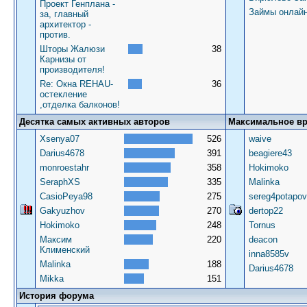
Проект Генплана -
Займы онлай
за, главный
архитектор -
против.
Шторы Жалюзи
38
Карнизы от
производителя!
Re: Окна REHAU-
36
остекление
,отделка балконов!
Десятка самых активных авторов
Максимальное в
Xsenya07
526
waive
Darius4678
391
beagiere43
monroestahr
358
Hokimoko
SeraphXS
335
Malinka
CasioPeya98
275
sereg4potapov
Gakyuzhov
270
dertop22
Hokimoko
248
Tornus
Максим
220
deacon
Клименский
inna8585v
Malinka
188
Darius4678
Mikka
151
История форума