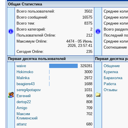
Общая Статистика
Всего пользователей:
3502
Среднее коли
Всего сообщений:
16575
Среднее коли
Всего тем:
8375
Среднее коли
Всего категорий:
2
Всего раздел
Пользователей Online:
212
Последний по
Максимум Online:
4474 - 05 Июнь
Среднее коли
2026, 23:57:41
Соотношение 
Сегодня Online:
235
Первая десятка пользователей
Первая десятка р
waive
329281
Общение
Hokimoko
3000
Курилка
Malinka
2972
Барахолка
beagiere43
1688
Работа
sereg4potapov
1031
Отзывы
Евгений
968
dertop22
808
Amigo
709
Максим
702
Клименский
attanz
680