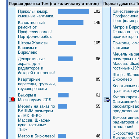
Первая десятка Тем (по количеству ответов)
Первая десятка Т
Приколы, юмор,
182
Качественный
смешные картинки.
Профессиона
Портфолио ра
Качественный
149
ремонт от
Метро в Бирю
Профессионалов!
Генплана - за
Портфолио работ.
архитектор - 
Шторы Жалюзи
105
Приколы, юм
Карнизы в
картинки.
Бирюлево
Мебель на з
Декоративные
86
размерам от
экраны для
Массив. Шкаф
радиаторов и
гостиные -15
батарей отопления!
Шторы Жалюз
Квартирные
85
Бирюлево
переезды, грузчики,
Квартирные п
грузоперевозки.
грузчики, гру
Выборы в
61
Куплю гараж 
Мосгордуму 2019
Харьковский 
Мебель на заказ по
55
рассматрива
ВАШИМ размерам
предложения
от МК ВЕКО-
Декоративные
Массив. Шкафы-
радиаторов и
купе, гостиные
отопления!
-15%
Скоростной т
Метро в Бирюлево!
48
Бирюлево За