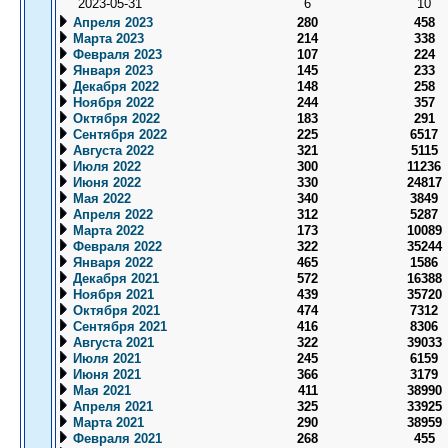
2023-05-31
6
10
Апреля 2023
280
458
Марта 2023
214
338
Февраля 2023
107
224
Января 2023
145
233
Декабря 2022
148
258
Ноября 2022
244
357
Октября 2022
183
291
Сентября 2022
225
6517
Августа 2022
321
5115
Июля 2022
300
11236
Июня 2022
330
24817
Мая 2022
340
3849
Апреля 2022
312
5287
Марта 2022
173
10089
Февраля 2022
322
35244
Января 2022
465
1586
Декабря 2021
572
16388
Ноября 2021
439
35720
Октября 2021
474
7312
Сентября 2021
416
8306
Августа 2021
322
39033
Июля 2021
245
6159
Июня 2021
366
3179
Мая 2021
411
38990
Апреля 2021
325
33925
Марта 2021
290
38959
Февраля 2021
268
455