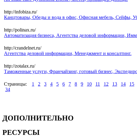
http://infobiza.ru/
Канцтовары, Обеды и вода в офис, Офисная мебель, Сейфы, У
http://polinax.ru/
Автоматизация бизнеса, Агентства деловой информации, Им
http://crandelnet.ru/
Агентства деловой информации, Менеджмент и консалтинг.
http://zotalax.ru/
Таможенные услуги, Франчайзинг, готовый бизнес, Экспедиро
Страницы:
1
2
3
4
5
6
7
8
9
10
11
12
13
14
15
34
ДОПОЛНИТЕЛЬНО
РЕСУРСЫ