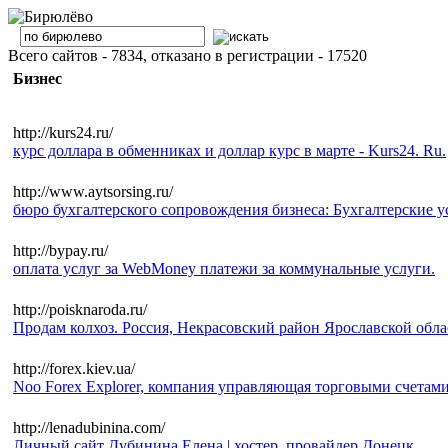
Всего сайтов - 7834, отказано в регистрации - 17520
Бизнес
http://kurs24.ru/
курс доллара в обменниках и доллар курс в марте - Kurs24. Ru.
http://www.aytsorsing.ru/
бюро бухгалтерского сопровождения бизнеса: Бухгалтерские 
http://bypay.ru/
оплата услуг за WebMoney платежи за коммунальные услуги.
http://poisknaroda.ru/
Продам колхоз. Россия, Некрасовский район Ярославской област
http://forex.kiev.ua/
Noo Forex Explorer, компания управляющая торговыми счетам
http://lenadubinina.com/
Личный сайт Дубинина Елена | хостер, провайдер Донецк.