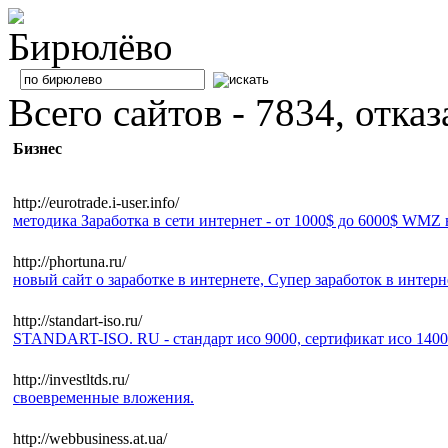
Всего сайтов - 7834, отка
Бизнес
http://eurotrade.i-user.info/
методика Заработка в сети интернет - от 1000$ до 6000$ WMZ в
http://phortuna.ru/
новый сайт о заработке в интернете, Супер заработок в интерн
http://standart-iso.ru/
STANDART-ISO. RU - стандарт исо 9000, сертификат исо 1400
http://investltds.ru/
своевременные вложения.
http://webbusiness.at.ua/