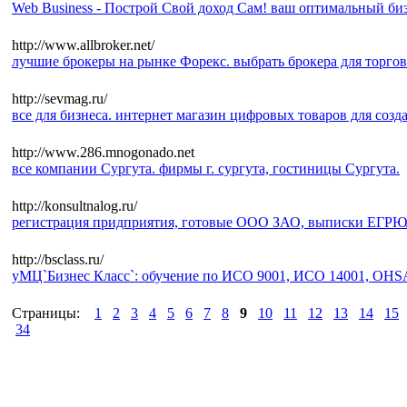
Web Business - Построй Свой доход Сам! ваш оптимальный би
http://www.allbroker.net/
лучшие брокеры на рынке Форекс. выбрать брокера для торговл
http://sevmag.ru/
все для бизнеса. интернет магазин цифровых товаров для соз
http://www.286.mnogonado.net
все компании Сургута. фирмы г. сургута, гостиницы Сургута.
http://konsultnalog.ru/
регистрация придприятия, готовые ООО ЗАО, выписки ЕГРЮ
http://bsclass.ru/
уМЦ`Бизнес Класс`: обучение по ИСО 9001, ИСО 14001, OHS
Страницы:
1
2
3
4
5
6
7
8
9
10
11
12
13
14
15
34