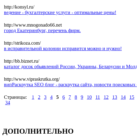
http://konsyl.ru/
ведение - бухгалтерские услуги - оптимальные цены!
http://www.mnogonado66.net
город Екатеринбург, перечень фирм.
http://strikoza.com/
в исправительной колонии исправится можно и нужно!
http://bb.biznet.ru/
каталог досок обьявлений России, Украины, Беларусии и Мол
http://www.vipraskrutka.org/
випРаскрутка SEO блог - раскрутка сайта, новости поисковых с
Страницы:
1
2
3
4
5
6
7
8
9
10
11
12
13
14
15
34
ДОПОЛНИТЕЛЬНО