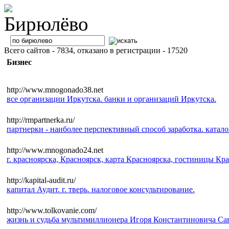
Всего сайтов - 7834, отказано в регистрации - 17520
Бизнес
http://www.mnogonado38.net
все организации Иркутска. банки и организаций Иркутска.
http://rmpartnerka.ru/
партнерки - наиболее перспективный способ заработка. катало
http://www.mnogonado24.net
г. красноярска, Красноярск, карта Красноярска, гостиницы Кра
http://kapital-audit.ru/
капитал Аудит. г. тверь. налоговое консультирование.
http://www.tolkovanie.com/
жизнь и судьба мультимиллионера Игоря Константиновича Са