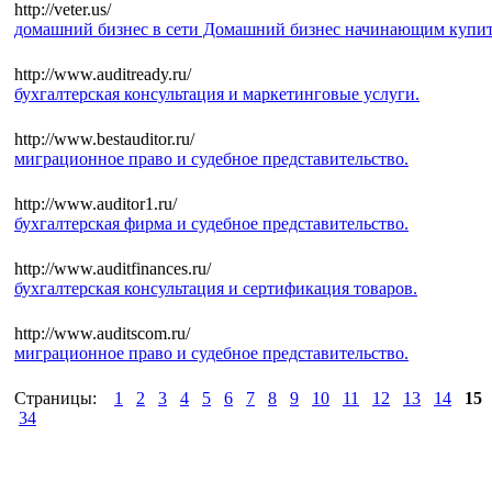
http://veter.us/
домашний бизнес в сети Домашний бизнес начинающим купит
http://www.auditready.ru/
бухгалтерская консультация и маркетинговые услуги.
http://www.bestauditor.ru/
миграционное право и судебное представительство.
http://www.auditor1.ru/
бухгалтерская фирма и судебное представительство.
http://www.auditfinances.ru/
бухгалтерская консультация и сертификация товаров.
http://www.auditscom.ru/
миграционное право и судебное представительство.
Страницы:
1
2
3
4
5
6
7
8
9
10
11
12
13
14
15
34