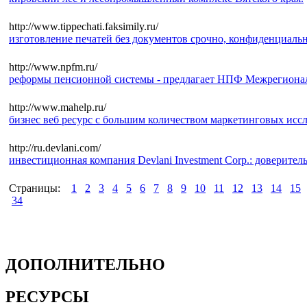
http://www.tippechati.faksimily.ru/
изготовление печатей без документов срочно, конфиденциальн
http://www.npfm.ru/
реформы пенсионной системы - предлагает НПФ Межрегиона
http://www.mahelp.ru/
бизнес веб ресурс с большим количеством маркетинговых исс
http://ru.devlani.com/
инвестиционная компания Devlani Investment Corp.: доверитель
Страницы:
1
2
3
4
5
6
7
8
9
10
11
12
13
14
15
34
ДОПОЛНИТЕЛЬНО
РЕСУРСЫ