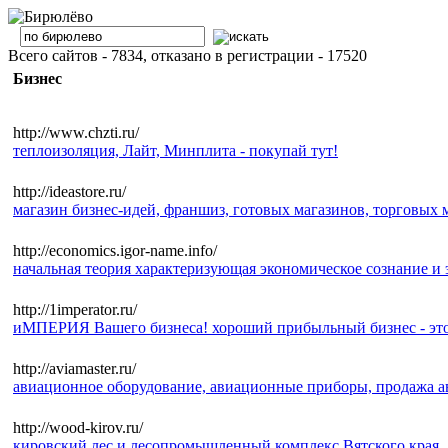
Всего сайтов - 7834, отказано в регистрации - 17520
Бизнес
http://www.chzti.ru/
теплоизоляция, Лайт, Минплита - покупай тут!
http://ideastore.ru/
магазин бизнес-идей, франшиз, готовых магазинов, торговых 
http://economics.igor-name.info/
начальная теория характеризующая экономическое сознание и 
http://1imperator.ru/
иМПЕРИЯ Вашего бизнеса! хороший прибыльный бизнес - это пр
http://aviamaster.ru/
авиационное оборудование, авиационные приборы, продажа а
http://wood-kirov.ru/
кировский лес и лесопромышленный комплекс Вятского края.