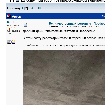
Качественный ремонт от Профессионалов! Портфолио
Страниц:
1
[
2
]
3
4
...
10
Те
Автор
Profi
Re: Качественный ремонт от Профе
Постоялец
«
Ответ #15 :
29 Сентябрь 2019, 21:41:32 »
Добрый День, Уважаемые Жители и Новоселы!
Сообщений:
148
В этом посту рассмотрим такой интересный вопрос, как 
Чтобы со стен не свисали провода, а ночью не спотыкат