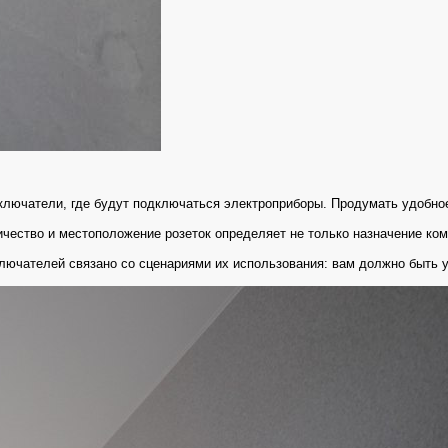
лючатели, где будут подключаться электроприборы. Продумать удобное 
чество и местоположение розеток определяет не только назначение комн
ателей связано со сценариями их использования: вам должно быть удоб