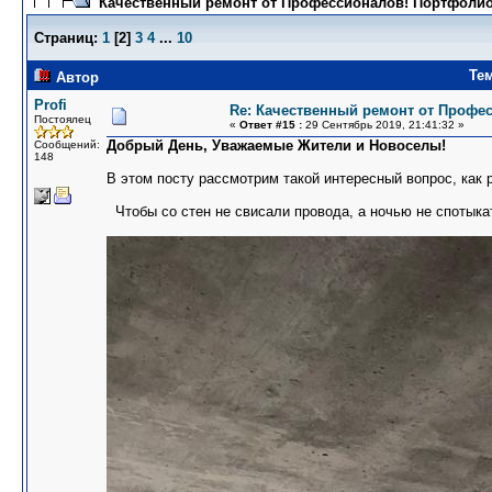
Качественный ремонт от Профессионалов! Портфолио
Страниц:
1
[
2
]
3
4
...
10
Те
Автор
Profi
Re: Качественный ремонт от Профе
Постоялец
«
Ответ #15 :
29 Сентябрь 2019, 21:41:32 »
Добрый День, Уважаемые Жители и Новоселы!
Сообщений:
148
В этом посту рассмотрим такой интересный вопрос, как 
Чтобы со стен не свисали провода, а ночью не спотыкат