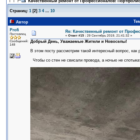
Качественный ремонт от Профессионалов! Портфолио
Страниц:
1
[
2
]
3
4
...
10
Те
Автор
Profi
Re: Качественный ремонт от Профе
Постоялец
«
Ответ #15 :
29 Сентябрь 2019, 21:41:32 »
Добрый День, Уважаемые Жители и Новоселы!
Сообщений:
148
В этом посту рассмотрим такой интересный вопрос, как 
Чтобы со стен не свисали провода, а ночью не спотыкат