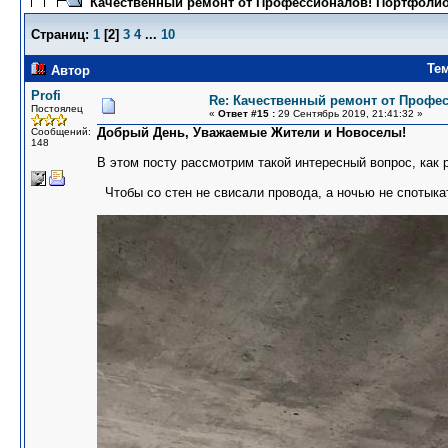
Качественный ремонт от Профессионалов! Портфолио
Страниц:
1
[
2
]
3
4
...
10
Те
Автор
Profi
Re: Качественный ремонт от Профе
Постоялец
«
Ответ #15 :
29 Сентябрь 2019, 21:41:32 »
Добрый День, Уважаемые Жители и Новоселы!
Сообщений:
148
В этом посту рассмотрим такой интересный вопрос, как 
Чтобы со стен не свисали провода, а ночью не спотыкат