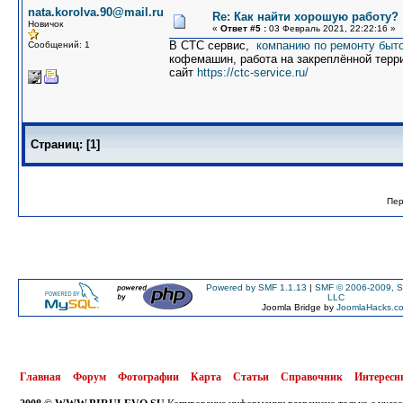
nata.korolva.90@mail.ru
Re: Как найти хорошую работу?
Новичок
«
Ответ #5 :
03 Февраль 2021, 22:22:16 »
В СТС сервис,
компанию по ремонту быто
Сообщений: 1
кофемашин, работа на закреплённой терри
сайт
https://ctc-service.ru/
Страниц:
[
1
]
Пер
Powered by SMF 1.1.13
|
SMF © 2006-2009, S
LLC
Joomla Bridge by
JoomlaHacks.c
Главная
Форум
Фотографии
Карта
Статьи
Справочник
Интересн