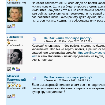
Не стоит отчаиваться, многие люди во время кара
Сообщений: 405
искать новую. Если вы будете просто сидеть дома 
изменится. Зайдите хотя бы на сайт поиска работ
там сейчас вакансии есть, возможно, и по вашей с
вас появится шанс найти работу даже лучше, чем 
пытаться искать, ходить на собеседования и расс
Ласточкин
Re: Как найти хорошую работу?
Новичок
«
Ответ #3 :
30 Сентябрь 2020, 15:27:37 »
Хороший специалист - без работы сидеть не будет,
Сообщений: 41
карантином. Что бы не терять время, я решил осв
свадебного фотографа онлайн
https://online.video
web
А что? Карантин - вечно продлевать не будут
очень неплохо.
Максим
Re: Как найти хорошую работу?
Клименский
«
Ответ #4 :
28 Январь 2021, 16:07:13 »
Ветеран
Если вы азартный человек и вам срочно надо очень
ситуации советовал бы начать играть в проверенн
Сообщений: 702
супер крутые условия !