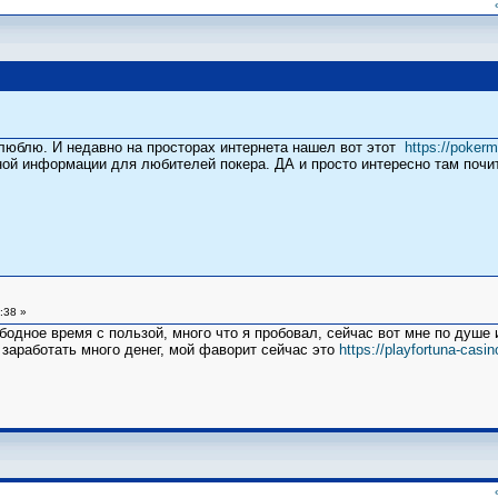
люблю. И недавно на просторах интернета нашел вот этот
https://poker
ой информации для любителей покера. ДА и просто интересно там почит
:38 »
одное время с пользой, много что я пробовал, сейчас вот мне по душе и
 заработать много денег, мой фаворит сейчас это
https://playfortuna-casin