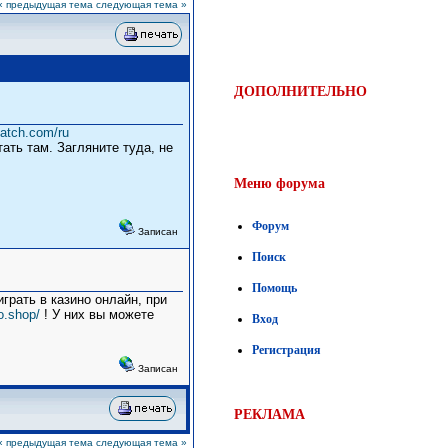
« предыдущая тема
следующая тема »
ДОПОЛНИТЕЛЬНО
match.com/ru
ать там. Загляните туда, не
Меню форума
Форум
Записан
Поиск
Помощь
грать в казино онлайн, при
o.shop/
! У них вы можете
Вход
Регистрация
Записан
РЕКЛАМА
« предыдущая тема
следующая тема »