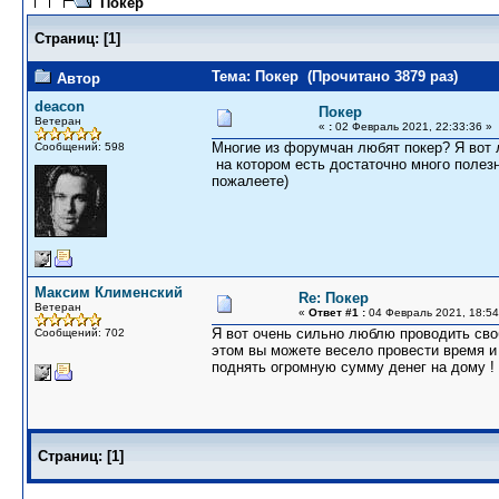
Покер
Страниц:
[
1
]
Тема: Покер (Прочитано 3879 раз)
Автор
deacon
Покер
Ветеран
«
:
02 Февраль 2021, 22:33:36 »
Многие из форумчан любят покер? Я вот 
Сообщений: 598
на котором есть достаточно много полезн
пожалеете)
Максим Клименский
Re: Покер
Ветеран
«
Ответ #1 :
04 Февраль 2021, 18:54
Я вот очень сильно люблю проводить своб
Сообщений: 702
этом вы можете весело провести время и
поднять огромную сумму денег на дому !
Страниц:
[
1
]