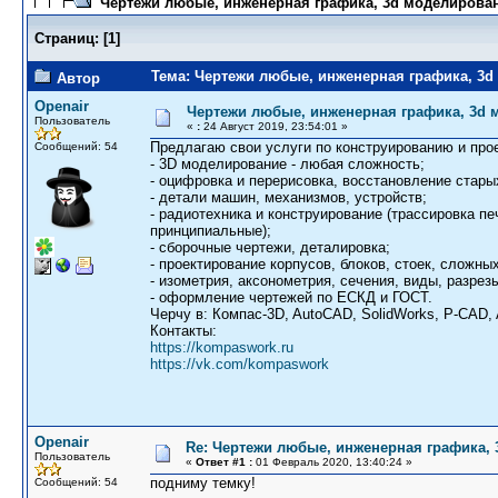
Чертежи любые, инженерная графика, 3d моделирова
Страниц:
[
1
]
Тема: Чертежи любые, инженерная графика, 3d
Автор
Openair
Чертежи любые, инженерная графика, 3d
Пользователь
«
:
24 Август 2019, 23:54:01 »
Предлагаю свои услуги по конструированию и пр
Сообщений: 54
- 3D моделирование - любая сложность;
- оцифровка и перерисовка, восстановление стар
- детали машин, механизмов, устройств;
- радиотехника и конструирование (трассировка п
принципиальные);
- сборочные чертежи, деталировка;
- проектирование корпусов, блоков, стоек, сложны
- изометрия, аксонометрия, сечения, виды, разрез
- оформление чертежей по ЕСКД и ГОСТ.
Черчу в: Компас-3D, AutoCAD, SolidWorks, P-CAD, A
Контакты:
https://kompaswork.ru
https://vk.com/kompaswork
Openair
Re: Чертежи любые, инженерная графика,
Пользователь
«
Ответ #1 :
01 Февраль 2020, 13:40:24 »
подниму темку!
Сообщений: 54