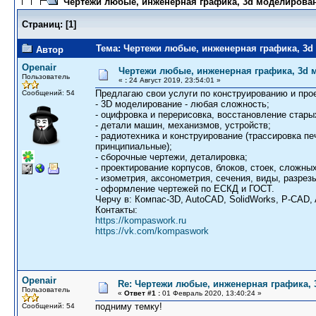
Чертежи любые, инженерная графика, 3d моделирова
Страниц:
[
1
]
Тема: Чертежи любые, инженерная графика, 3d
Автор
Openair
Чертежи любые, инженерная графика, 3d
Пользователь
«
:
24 Август 2019, 23:54:01 »
Предлагаю свои услуги по конструированию и пр
Сообщений: 54
- 3D моделирование - любая сложность;
- оцифровка и перерисовка, восстановление стар
- детали машин, механизмов, устройств;
- радиотехника и конструирование (трассировка п
принципиальные);
- сборочные чертежи, деталировка;
- проектирование корпусов, блоков, стоек, сложны
- изометрия, аксонометрия, сечения, виды, разрез
- оформление чертежей по ЕСКД и ГОСТ.
Черчу в: Компас-3D, AutoCAD, SolidWorks, P-CAD, A
Контакты:
https://kompaswork.ru
https://vk.com/kompaswork
Openair
Re: Чертежи любые, инженерная графика,
Пользователь
«
Ответ #1 :
01 Февраль 2020, 13:40:24 »
подниму темку!
Сообщений: 54