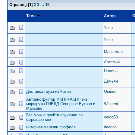
Страниц:
[
1
]
2
3
...
16
Тема
Автор
О
.
Yorie
.
Yorie
.
Марчелло
.
Артемий
.
Полина
.
Демьян
Доставка груза из Китая
Qiando
Автоинструктор МКПП+АКПП,экз.
маршруты ГИБДД Северное Бутово и
Winsent
Марьино
Где можно пройти обучение по
vorog50
сыроварению
интернет-магазин профиля
deacon