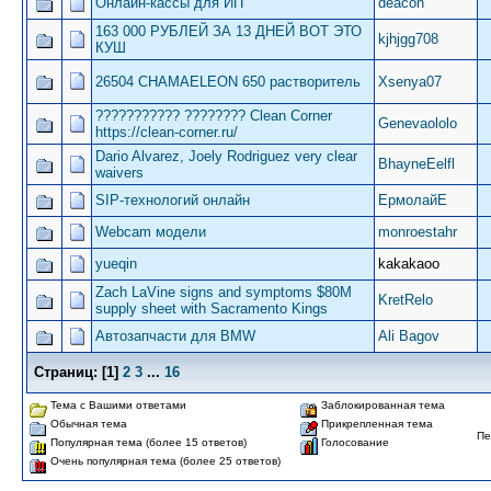
Онлайн-кассы для ИП
deacon
163 000 РУБЛЕЙ ЗА 13 ДНЕЙ ВОТ ЭТО
kjhjgg708
КУШ
26504 CHAMAELEON 650 растворитель
Xsenya07
??????????? ???????? Clean Corner
Genevaololo
https://clean-corner.ru/
Dario Alvarez, Joely Rodriguez very clear
BhayneEelfl
waivers
SIP-технологий онлайн
ЕрмолайЕ
Webcam модели
monroestahr
yueqin
kakakaoo
Zach LaVine signs and symptoms $80M
KretRelo
supply sheet with Sacramento Kings
Автозапчасти для BMW
Ali Bagov
Страниц:
[
1
]
2
3
...
16
Тема с Вашими ответами
Заблокированная тема
Обычная тема
Прикрепленная тема
Пе
Популярная тема (более 15 ответов)
Голосование
Очень популярная тема (более 25 ответов)