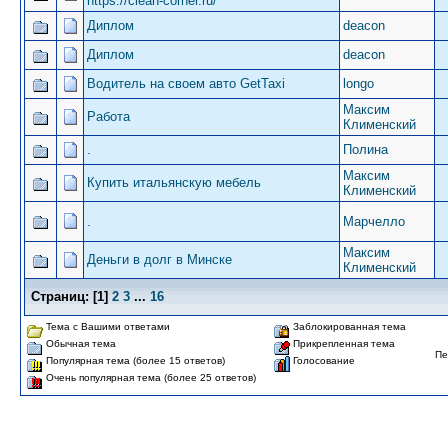
https://clean-corner.ru/
Диплом
deacon
Диплом
deacon
Водитель на своем авто GetTaxi
longo
Максим
Работа
Клименский
.
Полина
Максим
Купить итальянскую мебель
Клименский
.
Марчелло
Максим
Деньги в долг в Минске
Клименский
Страниц:
[
1
]
2
3
...
16
Тема с Вашими ответами
Заблокированная тема
Обычная тема
Прикрепленная тема
Пе
Популярная тема (более 15 ответов)
Голосование
Очень популярная тема (более 25 ответов)