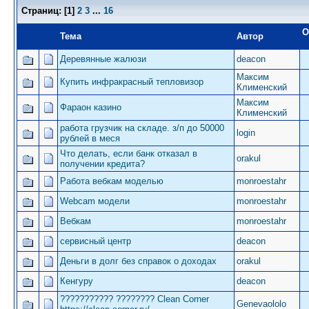
Страниц:
[
1
]
2
3
...
16
О
Тема
Автор
Деревянные жалюзи
deacon
Максим
Купить инфракрасный тепловизор
Клименский
Максим
Фараон казино
Клименский
работа грузчик на складе. з/п до 50000
login
рублей в меся
Что делать, если банк отказал в
orakul
получении кредита?
Работа вебкам моделью
monroestahr
Webcam модели
monroestahr
Вебкам
monroestahr
сервисный центр
deacon
Деньги в долг без справок о доходах
orakul
Кенгуру
deacon
??????????? ???????? Clean Corner
Genevaololo