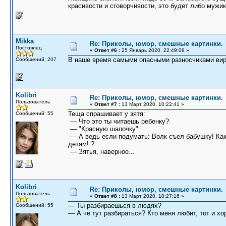
красивости и сговорчивости, это будет либо мужик,
Mikka
Re: Приколы, юмор, смешные картинки.
Постоялец
«
Ответ #6 :
25 Январь 2020, 22:49:08 »
В наше время самыми опасными разносчиками ви
Сообщений: 207
Kolibri
Re: Приколы, юмор, смешные картинки.
Пользователь
«
Ответ #7 :
13 Март 2020, 10:22:41 »
Теща спрашивает у зятя:
Сообщений: 55
— Что это ты читаешь ребенку?
— "Красную шапочку".
— А ведь если подумать: Волк съел бабушку! Как
детям! ?
— Зятья, наверное...
Kolibri
Re: Приколы, юмор, смешные картинки.
Пользователь
«
Ответ #8 :
13 Март 2020, 10:27:16 »
— Ты разбираешься в людях?
Сообщений: 55
— А че тут разбираться? Кто меня любит, тот и хо