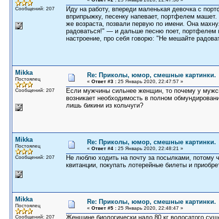
Иду на работу, впереди маленькая девочка с пор
Сообщений: 207
вприпрыжку, песенку напевает, портфелем машет.
же возраста, позвали первую по имени. Она махнул
радоваться!" — и дальше песню поет, портфелем м
настроение, про себя говорю: "Не мешайте радоват
Mikka
Re: Приколы, юмор, смешные картинки.
Постоялец
«
Ответ #3 :
25 Январь 2020, 22:47:57 »
Если мужчины сильнее женщин, то почему у мужс
Сообщений: 207
возникает необходимость в полном обмундировани
лишь бикини из кольчуги?
Mikka
Re: Приколы, юмор, смешные картинки.
Постоялец
«
Ответ #4 :
25 Январь 2020, 22:48:21 »
Не люблю ходить на почту за посылками, потому
Сообщений: 207
квитанции, покупать лотерейные билеты и приобре
Mikka
Re: Приколы, юмор, смешные картинки.
Постоялец
«
Ответ #5 :
25 Январь 2020, 22:48:47 »
Женщине биологически надо 80 кг волосатого сущ
Сообщений: 207