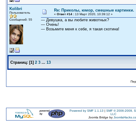
Kolibri
Re: Приколы, юмор, смешные картинки.
Пользователь
«
Ответ #14 :
13 Март 2020, 10:39:12 »
— Девушка, а вы любите животных?
Сообщений: 55
— Очень!
— Возьмите меня к себе, я такая скотина!
Страниц:
[
1
]
2
3
...
13
Пер
Powered by SMF 1.1.13
|
SMF © 2006-2009, S
LLC
Joomla Bridge by
JoomlaHacks.c