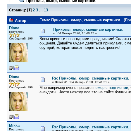
Приколы, юмор, смешные картинки.
Страниц:
[
1
]
2
3
...
13
Тема: Приколы, юмор, смешные картинки. (Про
Автор
Diana
Приколы, юмор, смешные картинки.
Постоялец
«
:
04 Январь 2020, 15:40:42 »
Всем привет и новогодними праздниками! Салаты 
Сообщений: 196
общения. Давайте будем делиться приколами, см
ерундой, которая может поднять настроение!
Diana
Re: Приколы, юмор, смешные картинки.
Постоялец
«
Ответ #1 :
04 Январь 2020, 15:41:51 »
Мне например очень нравится
юмор с надписями
,
Сообщений: 196
анекдоты. Часто нахожу все это на сайте Фишки.н
Mikka
Re: Приколы, юмор, смешные картинки.
Постоялец
«
Ответ #2 :
25 Январь 2020, 22:47:36 »