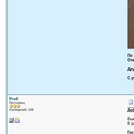
По 
Отв
Дру
С 
Profi
Постоялец
До
Сообщений: 148
Вык
В р
Гос