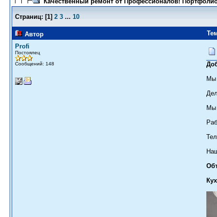
Качественный ремонт от Профессионалов! Портфолио
Страниц:
[
1
]
2
3
...
10
Те
Автор
Profi
Постоялец
До
Сообщений: 148
Мы
Дел
Мы 
Раб
Тел
Наш
Объ
Кух