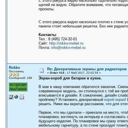
С этого ракурса видно насколько тщательно подог
щелей не видно. Обратите внимание, что питающи
пропилы.
С этого ракурса видно насколько плотно к стене у
панели стоит небольшая решетка. Без нее радиат
Контакты
:
Тел.: 8 (495) 724-32-01
Сайт:
http://rokko-mebel.ru
Почта:
info@rokko-mebel.ru
Rokko
Re: Декоративные экраны для радиаторов 
Постоялец
«
Ответ #14 :
17 Май 2017, 22:02:54 »
Экран-короб для батареи в кухне.
Сообщений: 189
В мае в нашу компанию обратился заказчик. Смени
современную модель, он столкнулся с той же про
вписывается в дизайн. К сожалению, дизайн слаб
проблему? Установить декоративный
короб-экран
!
решить. Ниже мы вкратце расскажем, что для этог
Первое, что мы сделали – приехали на место, что
планировки, взглянуть на интерьер и согласовать 
будущего изделия. По планировке мы сразу отмет
мебельному гарнитуру, а по стене проходит плин