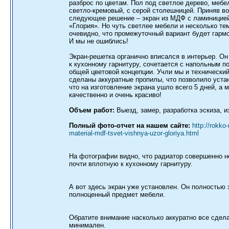
разброс по цветам. Пол под светлое дерево, мебе
светло-кремовый, с серой столешницей. Приняв в
следующее решение – экран из МДФ с ламиницией
«Глория». Но чуть светлее мебели и несколько те
очевидно, что промежуточный вариант будет гарм
И мы не ошиблись!
Экран-решетка органично вписался в интерьер. Он
к кухонному гарнитуру, сочетается с напольным п
общей цветовой концепции. Учли мы и технически
сделаны аккуратные пропилы, что позволило устан
что на изготовление экрана ушло всего 5 дней, а 
качественно и очень красиво!
Объем работ:
Выезд, замер, разработка эскиза, и
Полный фото-отчет на нашем сайте:
http://rokko
material-mdf-tsvet-vishnya-uzor-gloriya.html
На фотографии видно, что радиатор совершенно н
почти вплотную к кухонному гарнитуру.
А вот здесь экран уже установлен. Он полностью 
полноценный предмет мебели.
Обратите внимание насколько аккуратно все сдел
минимален.