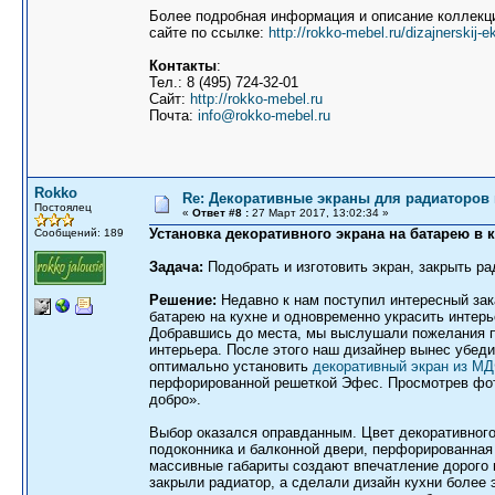
Более подробная информация и описание коллекц
сайте по ссылке:
http://rokko-mebel.ru/dizajnerskij-
Контакты
:
Тел.: 8 (495) 724-32-01
Сайт:
http://rokko-mebel.ru
Почта:
info@rokko-mebel.ru
Rokko
Re: Декоративные экраны для радиаторов 
Постоялец
«
Ответ #8 :
27 Март 2017, 13:02:34 »
Установка декоративного экрана на батарею в 
Сообщений: 189
Задача:
Подобрать и изготовить экран, закрыть ра
Решение:
Недавно к нам поступил интересный зак
батарею на кухне и одновременно украсить интерь
Добравшись до места, мы выслушали пожелания п
интерьера. После этого наш дизайнер вынес убеди
оптимально установить
декоративный экран из М
перфорированной решеткой Эфес. Просмотрев фото
добро».
Выбор оказался оправданным. Цвет декоративного
подоконника и балконной двери, перфорированная 
массивные габариты создают впечатление дорого 
закрыли радиатор, а сделали дизайн кухни боле