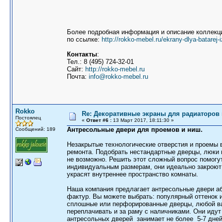
Более подробная информация и описание коллекци
по ссылке:
http://rokko-mebel.ru/ekrany-dlya-batarej-
Контакты
:
Тел.: 8 (495) 724-32-01
Сайт:
http://rokko-mebel.ru
Почта:
info@rokko-mebel.ru
Rokko
Re: Декоративные экраны для радиаторов 
Постоялец
«
Ответ #6 :
13 Март 2017, 18:11:30 »
Антресольные двери для проемов и ниш.
Сообщений: 189
Незакрытые технологические отверстия и проемы в
ремонта. Подобрать нестандартные дверцы, люки 
не возможно. Решить этот сложный вопрос помогу
индивидуальным размерам, они идеально закроют 
украсят внутреннее пространство комнаты.
Наша компания предлагает антресольные двери аб
фактур. Вы можете выбрать: популярный оттенок и
сплошные или перфорированные дверцы, любой ва
переплачивать и за раму с наличниками. Они идут
антресольных дверей занимает не более 5-7 дней,