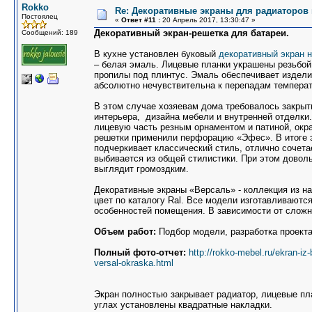
Rokko
Re: Декоративные экраны для радиаторов 
Постоялец
«
Ответ #11 :
20 Апрель 2017, 13:30:47 »
Декоративный экран-решетка для батареи.
Сообщений: 189
В кухне установлен буковый
декоративный экран 
– белая эмаль. Лицевые планки украшены резьбой 
пропилы под плинтус. Эмаль обеспечивает издели
абсолютно нечувствительна к перепадам температ
В этом случае хозяевам дома требовалось закрыт
интерьера, дизайна мебели и внутренней отделки
лицевую часть резным орнаментом и патиной, окр
решетки применили перфорацию «Эфес». В итоге э
подчеркивает классический стиль, отлично сочета
выбивается из общей стилистики. При этом довол
выглядит громоздким.
Декоративные экраны «Версаль» - коллекция из на
цвет по каталогу Ral. Все модели изготавливают
особенностей помещения. В зависимости от сложно
Объем работ:
Подбор модели, разработка проекта
Полный фото-отчет:
http://rokko-mebel.ru/ekran-iz-
versal-okraska.html
Экран полностью закрывает радиатор, лицевые пл
углах установлены квадратные накладки.