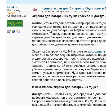
Rokko
Купить экран для батареи в Одинцово в
Постоялец
«
Ответ #3 :
08 Декабрь 2016, 19:17:01 »
Экраны для батарей из МДФ: красиво и доступ
Сообщений: 189
Хотите, чтобы каждая деталь интерьера вашего д
торчащие отопительные батареи в это представле
купить экран для батареи из МДФ и позволить себ
обстановки. Теперь совсем не обязательно тратить
экранов для батарей из натурального деревянног
легких композитных материалов стоят в разы деше
достойную конкуренцию другим вариантам.
Экран на батарею из МДФ Так, легкие
декоративны
Мебель станут последним штрихом, который прид
и сделает атмосферу уютнее. К тому же подобранн
смотрится элегантно, но и несет в себе массу пра
главное – ваших детей от случайных ожогов о пе
уборки в доме, ведь теперь пыль нужно будет прот
отмыть узкую «гармошку». Ну а главные сторонник
же, кошки, – они всеми четырьмя лапами за такое 
теплой панели со всем комфортом!
В чем плюсы экрана для батареи из МДФ?
Доступность.
Экраны из МДФ в среднем в два ра
дубового массива, при этом достаточно прочны.
Скорость изготовления и установки. Из МДФ легко
даже самой сложной формы с фигурной перфорац