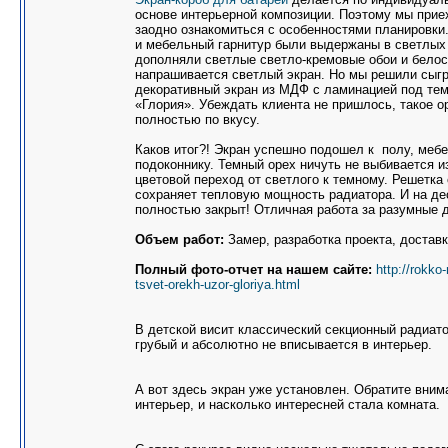
основе интерьерной композиции. Поэтому мы приех
заодно ознакомиться с особенностями планировки.
и мебельный гарнитур были выдержаны в светлых 
дополняли светлые светло-кремовые обои и белос
напрашивается светлый экран. Но мы решили сыгр
декоративный экран из МДФ с ламинацией под те
«Глория». Убеждать клиента не пришлось, такое 
полностью по вкусу.
Каков итог?! Экран успешно подошел к полу, мебе
подоконнику. Темный орех ничуть не выбивается и
цветовой переход от светлого к темному. Решетка
сохраняет тепловую мощность радиатора. И на дес
полностью закрыт! Отличная работа за разумные д
Объем работ:
Замер, разработка проекта, доставк
Полный фото-отчет на нашем сайте:
http://rokko
tsvet-orekh-uzor-gloriya.html
В детской висит классический секционный радиато
грубый и абсолютно не вписывается в интерьер.
А вот здесь экран уже установлен. Обратите внима
интерьер, и насколько интересней стала комната.