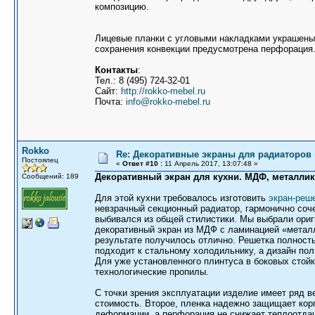
композицию.
Лицевые планки с угловыми накладками украшены
сохранения конвекции предусмотрена перфорация
Контакты
:
Тел.: 8 (495) 724-32-01
Сайт:
http://rokko-mebel.ru
Почта:
info@rokko-mebel.ru
Rokko
Re: Декоративные экраны для радиаторов 
Постоялец
«
Ответ #10 :
11 Апрель 2017, 13:07:48 »
Декоративный экран для кухни. МДФ, металлик
Сообщений: 189
Для этой кухни требовалось изготовить
экран-реш
невзрачный секционный радиатор, гармонично соч
выбивался из общей стилистики. Мы выбрали ориг
декоративный экран из МДФ с ламинацией «металл
результате получилось отлично. Решетка полност
подходит к стальному холодильнику, а дизайн по
Для уже установленного плинтуса в боковых стой
технологические пропилы.
С точки зрения эксплуатации изделие имеет ряд в
стоимость. Второе, пленка надежно защищает кор
деформации, а перфорация не снижает теплоотдачу