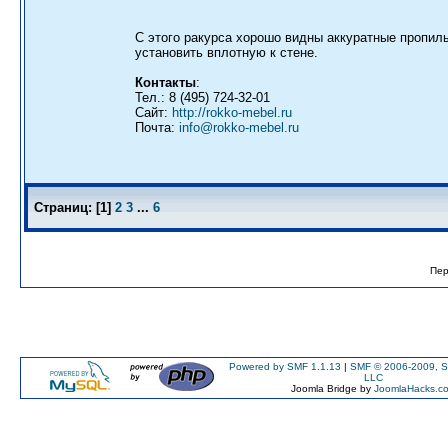
С этого ракурса хорошо видны аккуратные пропилы
установить вплотную к стене.
Контакты
:
Тел.: 8 (495) 724-32-01
Сайт:
http://rokko-mebel.ru
Почта:
info@rokko-mebel.ru
Страниц:
[
1
]
2
3
...
6
Пер
Powered by SMF 1.1.13
|
SMF © 2006-2009, S
LLC
Joomla Bridge by
JoomlaHacks.c