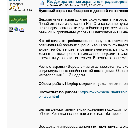
Rokko
Re: Декоративные экраны для радиаторов 
Постоялец
«
Ответ #9 :
06 Апрель 2017, 18:48:02 »
Буковый экран на батарею в детской из коллек
Сообщений: 189
Декоративный экран для детской комнаты изготовл
белой эмалью из каталога Ral. Эта краска не чув
перепадам влажности и устойчива к растрескива
резьбой и дополнены угловыми декоративными на
В этой комнате требовалось не нарушить гармони
оптимальный вариант экрана, чтобы закрыть наде
акцент на белый цвет и резные элементы, мы по
комнаты. Белая решетка идеально подходит к спи
элементы украшают интерьер. В целом экран смот
Резные экраны «Версаль» изготавливаются только
индивидуальных особенностей помещения. Окраска
изготовления 1 – 3 недели.
Объем работ:
Подбор модели и цвета, изготовлен
Фотоотчет по работе:
http://rokko-mebel.ru/ekran-
emalyu.html
Белый декоративный экран идеально подходит по 
обоям. Решетка полностью закрывает батарею.
Все детали интерьера дополняют друг друга, а эк