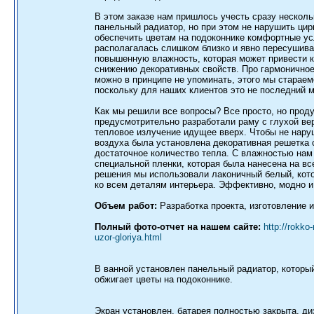
В этом заказе нам пришлось учесть сразу несколь
панельный радиатор, но при этом не нарушить цир
обеспечить цветам на подоконнике комфортные ус
располагалась слишком близко и явно пересушивал
повышенную влажность, которая может привести 
снижению декоративных свойств. Про гармоничное
можно в принципе не упоминать, этого мы старае
поскольку для наших клиентов это не последний 
Как мы решили все вопросы? Все просто, но прод
предусмотрительно разработали раму с глухой ве
тепловое излучение идущее вверх. Чтобы не нару
воздуха была установлена декоративная решетка 
достаточное количество тепла. С влажностью на
специальной пленки, которая была нанесена на вс
решения мы использовали лаконичный белый, кот
ко всем деталям интерьера. Эффективно, модно и
Объем работ:
Разработка проекта, изготовление и
Полный фото-отчет на нашем сайте:
http://rokko
uzor-gloriya.html
В ванной установлен панельный радиатор, которы
обжигает цветы на подоконнике.
Экран установлен, батарея полностью закрыта, ди