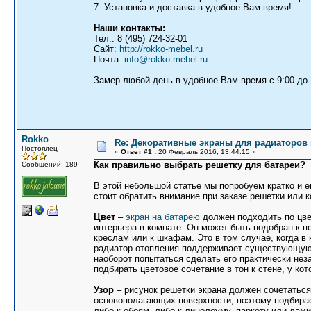
7. Установка и доставка в удобное Вам время!
Наши контакты:
Тел.: 8 (495) 724-32-01
Сайт:
http://rokko-mebel.ru
Почта:
info@rokko-mebel.ru
Замер любой день в удобное Вам время с 9:00 до 
Rokko
Re: Декоративные экраны для радиаторов 
Постоялец
«
Ответ #1 :
20 Февраль 2016, 13:44:15 »
Как правильно выбрать решетку для батареи?
Сообщений: 189
В этой небольшой статье мы попробуем кратко и е
стоит обратить внимание при заказе решетки или к
Цвет
–
экран на батарею
должен подходить по цве
интерьера в комнате. Он может быть подобран к п
креслам или к шкафам. Это в том случае, когда в
радиатор отопления поддерживает существующую 
наоборот попытаться сделать его практически нез
подбирать цветовое сочетание в тон к стене, у кот
Узор
– рисунок решетки экрана должен сочетаться 
основополагающих поверхности, поэтому подбирае
либо к обоям, либо к линолеуму, паркету или лами