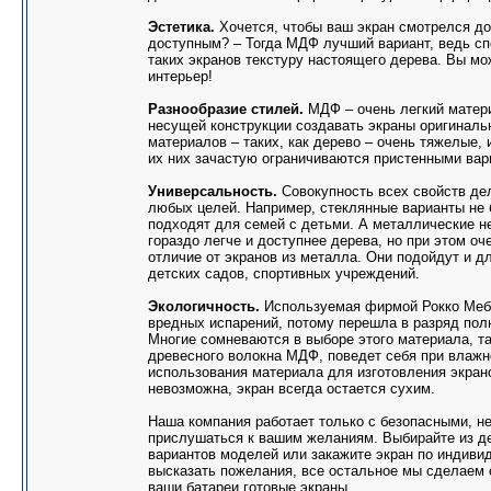
Эстетика.
Хочется, чтобы ваш экран смотрелся дор
доступным? – Тогда МДФ лучший вариант, ведь с
таких экранов текстуру настоящего дерева. Вы м
интерьер!
Разнообразие стилей.
МДФ – очень легкий матер
несущей конструкции создавать экраны оригинальн
материалов – таких, как дерево – очень тяжелые,
их них зачастую ограничиваются пристенными вар
Универсальность.
Совокупность всех свойств д
любых целей. Например, стеклянные варианты не б
подходят для семей с детьми. А металлические н
гораздо легче и доступнее дерева, но при этом оч
отличие от экранов из металла. Они подойдут и 
детских садов, спортивных учреждений.
Экологичность.
Используемая фирмой Рокко Меб
вредных испарений, потому перешла в разряд пол
Многие сомневаются в выборе этого материала, та
древесного волокна МДФ, поведет себя при влажно
использования материала для изготовления экрано
невозможна, экран всегда остается сухим.
Наша компания работает только с безопасными, н
прислушаться к вашим желаниям. Выбирайте из де
вариантов моделей или закажите экран по индиви
высказать пожелания, все остальное мы сделаем 
ваши батареи готовые экраны.