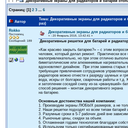
Декоративные экраны для радиаторов и батарей отоп
Страниц:
[
1
]
2
3
...
6
Тема: Декоративные экраны для радиаторов и 
Автор
раз)
Rokko
Декоративные экраны для радиаторов и б
Постоялец
«
:
20 Февраль 2016, 13:42:41 »
Декоративные решетки для батарей и радиато
Сообщений: 189
«Как красиво закрыть батарею?» – с этим вопрос
человек, который делал ремонт. Практически все 
малопривлекательно, но при этом отлично выполн
биметаллические или алюминиевые нагревательны
вдохновляют дизайном. При этом замена старых б
требующее привлечения сотрудников управляюще
радиаторов можно отнести к разряду шумных и гр
вода, искры от болгарки, сварочные работы и т.д.
и затоплении соседей снизу из-за «рванувшей» ба
способ решения – монтаж декоративного экрана
на батарею.
Основные достоинства нашей компании:
1. Производим экраны ЛЮБЫХ размеров, а не тол
2. Наши решетки подходят ко всем типам батарей 
3. Разумные сроки в 5-7 рабочих дней вне зависим
4. Рыночные цены, скидки за объем.
5. Отлаженная годами технология благодаря собс
6. Используем только сертифицированные матери