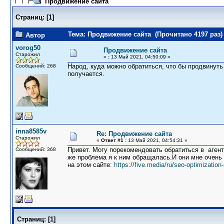
Продвижение сайта
Страниц:
[
1
]
Тема: Продвижение сайта (Прочитано 4197 раз)
Автор
vorog50
Продвижение сайта
Старожил
«
:
13 Май 2021, 04:50:09 »
Народ, куда можно обратиться, что бы продвинуть 
Сообщений: 268
получается.
inna8585v
Re: Продвижение сайта
Старожил
«
Ответ #1 :
13 Май 2021, 04:54:31 »
Привет. Могу порекомендовать обратиться в агент
Сообщений: 368
же проблема я к ним обращалась.И они мне очень
на этом сайте:
https://five.media/ru/seo-optimization
Страниц:
[
1
]