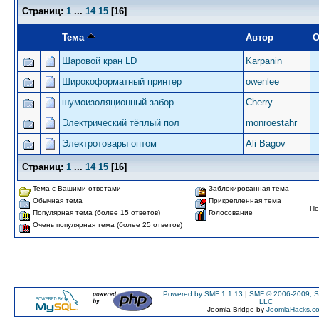
Страниц:
1
...
14
15
[
16
]
Тема
Автор
О
Шаровой кран LD
Karpanin
Широкоформатный принтер
owenlee
шумоизоляционный забор
Сherry
Электрический тёплый пол
monroestahr
Электротовары оптом
Ali Bagov
Страниц:
1
...
14
15
[
16
]
Тема с Вашими ответами
Заблокированная тема
Обычная тема
Прикрепленная тема
Пе
Популярная тема (более 15 ответов)
Голосование
Очень популярная тема (более 25 ответов)
Powered by SMF 1.1.13
|
SMF © 2006-2009, S
LLC
Joomla Bridge by
JoomlaHacks.c