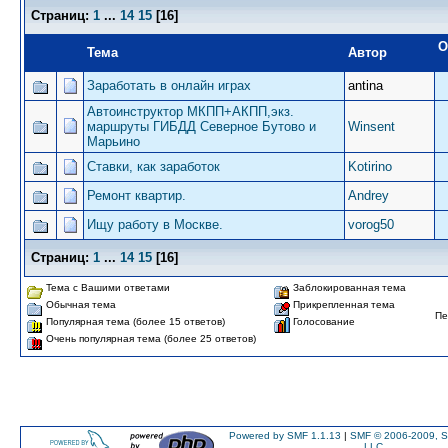
Страниц:
1
...
14
15
[
16
]
О
Тема
Автор
Заработать в онлайн играх
antina
Автоинструктор МКПП+АКПП,экз.
маршруты ГИБДД Северное Бутово и
Winsent
Марьино
Ставки, как заработок
Kotirino
Ремонт квартир.
Andrey
Ищу работу в Москве.
vorog50
Страниц:
1
...
14
15
[
16
]
Тема с Вашими ответами
Заблокированная тема
Обычная тема
Прикрепленная тема
Пе
Популярная тема (более 15 ответов)
Голосование
Очень популярная тема (более 25 ответов)
Powered by SMF 1.1.13
|
SMF © 2006-2009, S
LLC