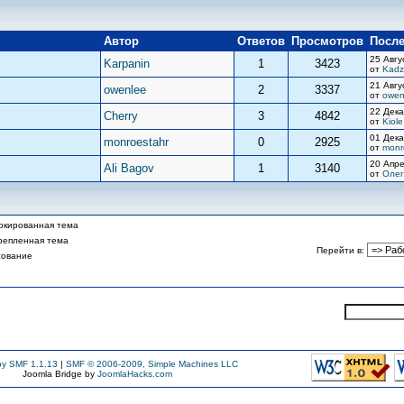
Автор
Ответов
Просмотров
Посл
25 Авгу
Karpanin
1
3423
от
Kadz
21 Авгу
owenlee
2
3337
от
owen
22 Дека
Сherry
3
4842
от
Kiole
01 Дека
monroestahr
0
2925
от
monr
20 Апре
Ali Bagov
1
3140
от
Олег
кированная тема
репленная тема
Перейти в
:
сование
y SMF 1.1.13
|
SMF © 2006-2009, Simple Machines LLC
Joomla Bridge by
JoomlaHacks.com