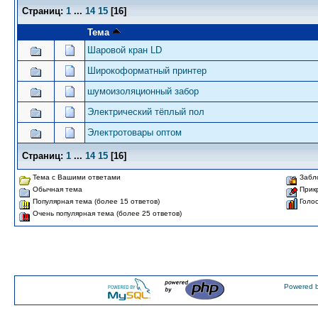
Страниц:
1
...
14
15
[
16
]
Тема
Шаровой кран LD
Широкоформатный принтер
шумоизоляционный забор
Электрический тёплый пол
Электротовары оптом
Страниц:
1
...
14
15
[
16
]
Тема с Вашими ответами
Забло
Обычная тема
Прик
Популярная тема (более 15 ответов)
Голо
Очень популярная тема (более 25 ответов)
Powered b