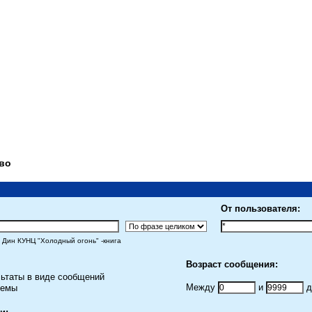
во
От пользователя:
Дин КУНЦ "Холодный огонь" -книга
Возраст сообщения:
ьтаты в виде сообщений
Между
и
д
темы