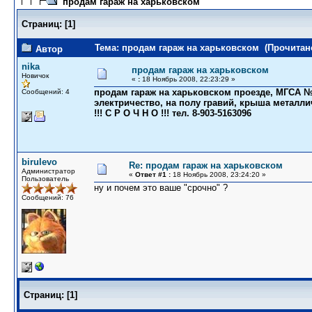
продам гараж на харьковском
Страниц:
[
1
]
Тема: продам гараж на харьковском (Прочитано
Автор
nika
продам гараж на харьковском
Новичок
«
:
18 Ноябрь 2008, 22:23:29 »
продам гараж на харьковском проезде, МГСА № 
Сообщений: 4
электричество, на полу гравий, крыша металли
!!! С Р О Ч Н О !!! тел. 8-903-5163096
birulevo
Re: продам гараж на харьковском
Администратор
«
Ответ #1 :
18 Ноябрь 2008, 23:24:20 »
Пользователь
ну и почем это ваше "срочно" ?
Сообщений: 76
Страниц:
[
1
]