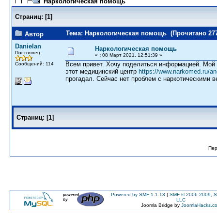
Наркологическая помощь
Страниц:
[
1
]
Тема: Наркологическая помощь (Прочитано 277
Автор
Danielan
Наркологическая помощь
Постоялец
«
:
08 Март 2021, 12:51:39 »
Всем привет. Хочу поделиться информацией. Мой
Сообщений: 114
этот медицинский центр
https://www.narkomed.ru/a
прогадал. Сейчас нет проблем с наркотическими 
Страниц:
[
1
]
Пер
Powered by SMF 1.1.13
|
SMF © 2006-2009, S
LLC
Joomla Bridge by
JoomlaHacks.c