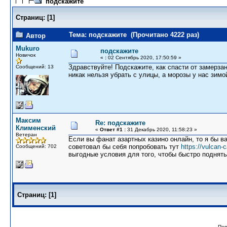
подскажите
Страниц:
[
1
]
Тема: подскажите (Прочитано 4222 раз)
Автор
Mukuro
подскажите
Новичок
«
:
02 Сентябрь 2020, 17:50:59 »
Здравствуйте! Подскажите, как спасти от замерза
Сообщений: 13
никак нельзя убрать с улицы, а морозы у нас зимой
Максим
Re: подскажите
Клименский
«
Ответ #1 :
31 Декабрь 2020, 11:58:23 »
Ветеран
Если вы фанат азартных казино онлайн, то я бы в
советовал бы себя попробовать тут
https://vulcan-
Сообщений: 702
выгодные условия для того, чтобы быстро поднять 
Страниц:
[
1
]
Пер