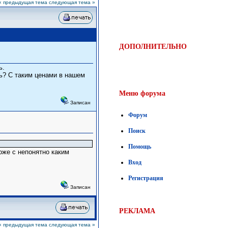
« предыдущая тема
следующая тема »
ДОПОЛНИТЕЛЬНО
ь.
ть? С таким ценами в нашем
Меню форума
Записан
Форум
Поиск
Помощь
оже с непонятно каким
Вход
Регистрация
Записан
РЕКЛАМА
« предыдущая тема
следующая тема »