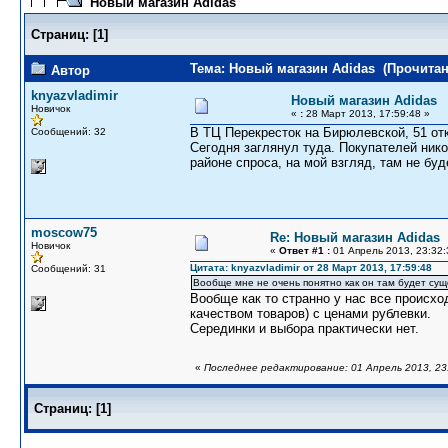
Новый магазин Adidas
Страниц:
[
1
]
Тема: Новый магазин Adidas (Прочитан
Автор
knyazvladimir
Новый магазин Adidas
Новичок
«
:
28 Март 2013, 17:59:48 »
В ТЦ Перекресток на Бирюлевской, 51 от
Сообщений: 32
Сегодня заглянул туда. Покупателей нико
районе спроса, на мой взгляд, там не буде
moscow75
Re: Новый магазин Adidas
Новичок
«
Ответ #1 :
01 Апрель 2013, 23:32:
Цитата: knyazvladimir от 28 Март 2013, 17:59:48
Сообщений: 31
Вообще мне не очень понятно как он там будет суще
Вообще как то странно у нас все происхо
качеством товаров) с ценами рублевки.
Серединки и выбора практически нет.
«
Последнее редактирование: 01 Апрель 2013, 23
Страниц:
[
1
]