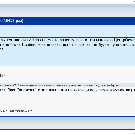
о 18459 раз)
крылся магазин Adidas на месте ранее бывшего там магазина ЦентрОбув
го не было. Вообще мне не очень понятно как он там будет существова
т...
38 »
ствовать? С таким ценами в нашем районе спроса, на мой взгляд, там не будет...
дит. Либо "черкизон" с завышенными на китайщину ценами, либо бутик (т
:34:44 от moscow75
»