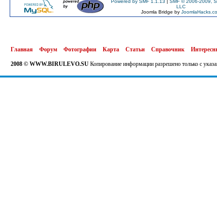
Powered by SMF 1.1.13
|
SMF © 2006-2009, S
LLC
Joomla Bridge by
JoomlaHacks.c
Главная
Форум
Фотографии
Карта
Статьи
Справочник
Интересн
2008 © WWW.BIRULEVO.SU
Копирование информации разрешено только с указа