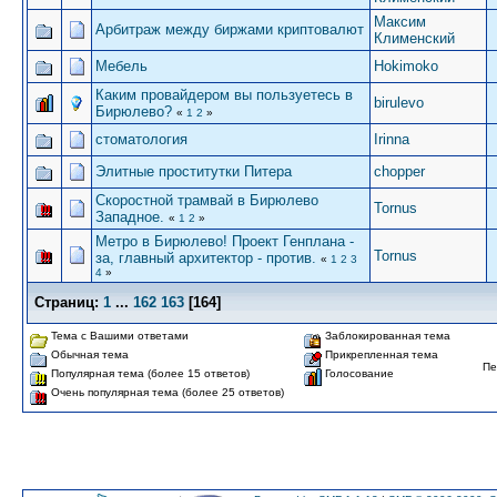
Максим
Арбитраж между биржами криптовалют
Клименский
Мебель
Hokimoko
Каким провайдером вы пользуетесь в
birulevo
Бирюлево?
«
1
2
»
стоматология
Irinna
Элитные проститутки Питера
chopper
Скоростной трамвай в Бирюлево
Tornus
Западное.
«
1
2
»
Метро в Бирюлево! Проект Генплана -
Tornus
за, главный архитектор - против.
«
1
2
3
4
»
Страниц:
1
...
162
163
[
164
]
Тема с Вашими ответами
Заблокированная тема
Обычная тема
Прикрепленная тема
Пе
Популярная тема (более 15 ответов)
Голосование
Очень популярная тема (более 25 ответов)