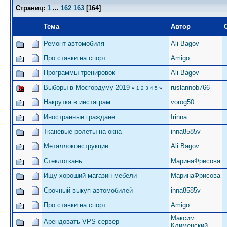
Страниц:
1
...
162
163
[
164
]
Тема
Автор
Ремонт автомобиля
Ali Bagov
Про ставки на спорт
Amigo
Программы тренировок
Ali Bagov
Выборы в Мосгордуму 2019
ruslannob766
«
1
2
3
4
5
»
Накрутка в инстаграм
vorog50
Иностранные граждане
Irinna
Тканевые ролеты на окна
inna8585v
Металлоконструкции
Ali Bagov
Стеклоткань
МаринаФрисова
Ищу хороший магазин мебели
МаринаФрисова
Срочный выкуп автомобилей
inna8585v
Про ставки на спорт
Amigo
Максим
Арендовать VPS сервер
Клименский