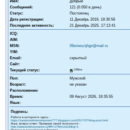
Имя:
Добрый
Сообщений:
121 (0.050 в день)
Статус:
Постоялец
Дата регистрации:
11 Декабрь 2019, 19:30:56
Последняя активность:
21 Декабрь 2025, 17:13:41
ICQ:
AIM:
MSN:
09omeszijhgn@mail.ru
YIM:
Email:
скрытый
Сайт:
Текущий статус:
Offline
Пол:
Мужской
Возраст:
не указан
Расположение:
Время:
09 Август 2026, 19:35:55
Язык:
Подпись:
Работа в интернете здесь -
https://zarabotokinternetprosto777.blogspot.com/2017/07/blog-post.html
Игра: вопрос-ответ. Проверка своей полезности -
http://www.bolshoyvopros.ru/#fr=176fe1d119&rg=1
Полезные расширения в браузер -