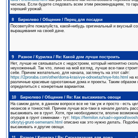
чеснока. Если будете следовать всем этим рекомендациям, то гар
хороший урожай.
8
Бирюлево
/
Общение
/
Перец для посадки
Посоветуйте пожалуйста, какой-нибудь оригинальный и вкусный со
выращивания на своей даче.
9
Разное
/
Курилка
/
Re: Какой дом лучше построить
Нет, лучше не связываться с недостроем, который непонятно сколь
неухоженный. Так что, лично на мой взгляд, лучше все-таки строи
себе. Причем желательно, для начала, заглянуть на этот сайт:
https://2proraba.com/other/doma-krasivye-odnoetazhnye-foto.html
на к
различные красивые одноэтажные дома и проекты. Таким образом
определиться с конкретным вариантом.
10
Бирюлево
/
Общение
/
Re: Как высаживать овощи
На самом деле, в данном вопросе все не так уж и просто - есть ц
нюансов и тонкостей. Причем лучше все-таки в начале делать расс
высаживать ее в грунт. Хотя, при необходимости, вполне возможн
огурцов в грунт семенами - тут:
https://fermilon.ru/sad-i-ogorod/ovos
otkrytyj-grunt-semenami.html
описано как это нужно делать. Подобн
высаживать и другие овощи.
11
Разное
/
Курилка
/
Re: Сигнализация для дома
: