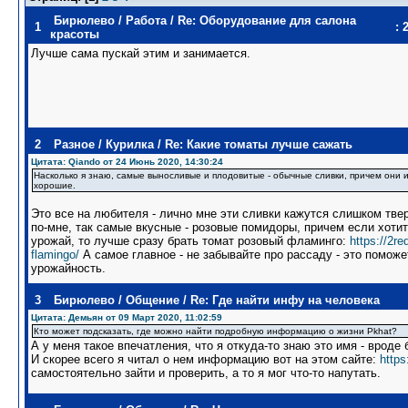
Бирюлево
/
Работа
/
Re: Оборудование для салона
1
: 
красоты
Лучше сама пускай этим и занимается.
2
Разное
/
Курилка
/
Re: Какие томаты лучше сажать
Цитата: Qiando от 24 Июнь 2020, 14:30:24
Насколько я знаю, самые выносливые и плодовитые - обычные сливки, причем они 
хорошие.
Это все на любителя - лично мне эти сливки кажутся слишком тв
по-мне, так самые вкусные - розовые помидоры, причем если хоти
урожай, то лучше сразу брать томат розовый фламинго:
https://2re
flamingo/
А самое главное - не забывайте про рассаду - это помож
урожайность.
3
Бирюлево
/
Общение
/
Re: Где найти инфу на человека
Цитата: Демьян от 09 Март 2020, 11:02:59
Кто может подсказать, где можно найти подробную информацию о жизни Pkhat?
А у меня такое впечатления, что я откуда-то знаю это имя - вроде 
И скорее всего я читал о нем информацию вот на этом сайте:
https
самостоятельно зайти и проверить, а то я мог что-то напутать.