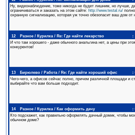
Ну, видеонаблюдение, тоже никогда не будет лишним, но лучше, д
ограничиваться и заказать на этом сайте:
http://www.testal.ru/
полно
охранную сигнализацию, которая уж точно обезопасит ваш дом от 
12
Разное
/
Курилка
/
Re: Где найти лекарство
:
И что там хорошего - даже обычного анальгина нет, а цены при эт
конкурентов!
13
Бирюлево
/
Работа
/
Re: Где найти хороший офис
:
Чего-чего, а офисов сейчас полно, причем различной площади и ст
выбирайте что вам больше подходит.
14
Разное
/
Курилка
/
Как оформить дачу
:
Кто подскажет, как правильно оформлять дачный домик, чтобы мож
обычном доме?