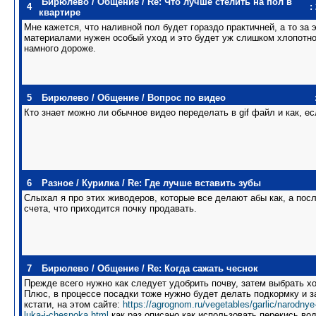
Бирюлево
/
Общение
/
Re: Что лучше стелить на пол в
4
:
квартире
Мне кажется, что наливной пол будет гораздо практичней, а то за
материалами нужен особый уход и это будет уж слишком хлопотно.
намного дороже.
5
Бирюлево
/
Общение
/
Вопрос по видео
Кто знает можно ли обычное видео переделать в gif файл и как, ес
6
Разное
/
Курилка
/
Re: Где лучше вставить зубы
Слыхал я про этих живодеров, которые все делают абы как, а пос
счета, что приходится почку продавать.
7
Бирюлево
/
Общение
/
Re: Когда сажать чеснок
Прежде всего нужно как следует удобрить почву, затем выбрать х
Плюс, в процессе посадки тоже нужно будет делать подкормку и за
кстати, на этом сайте:
https://agrognom.ru/vegetables/garlic/narodnye
luka-i-chesnoka.html
как раз описано как использовать перекись во