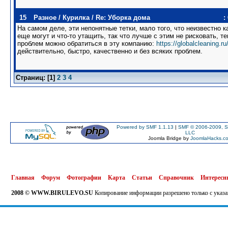
15
Разное
/
Курилка
/
Re: Уборка дома
:
На самом деле, эти непонятные тетки, мало того, что неизвестно ка
еще могут и что-то утащить, так что лучше с этим не рисковать, те
проблем можно обратиться в эту компанию:
https://globalcleaning.ru
действительно, быстро, качественно и без всяких проблем.
Страниц: [
1
]
2
3
4
Powered by SMF 1.1.13
|
SMF © 2006-2009, S
LLC
Joomla Bridge by
JoomlaHacks.c
Главная
Форум
Фотографии
Карта
Статьи
Справочник
Интересн
2008 © WWW.BIRULEVO.SU
Копирование информации разрешено только с указа