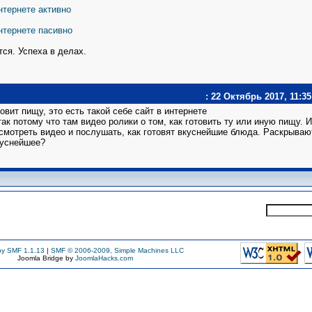
нтернете активно
интернете пасивно
тся. Успеха в делах.
: 22 Октябрь 2017, 11:35
товит пищу, это есть такой себе сайт в интернете
ак потому что там видео ролики о том, как готовить ту или иную пищу. И
осмотреть видео и послушать, как готовят вкуснейшие блюда. Раскрываю
куснейшее?
y SMF 1.1.13
|
SMF © 2006-2009, Simple Machines LLC
Joomla Bridge by
JoomlaHacks.com