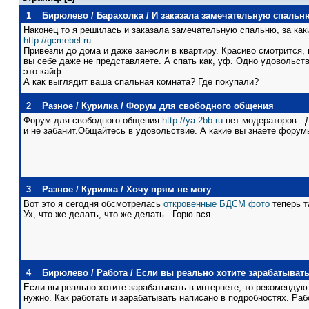
1
Бирюлево
/
Барахолка
/
И заказала замечательную спальн
Наконец то я решилась и заказала замечательную спальню, за как
http://gcmebel.ru
Привезли до дома и даже занесли в квартиру. Красиво смотрится, 
вы себе даже не представляете. А спать как, уф. Одно удовольстви
это кайф.
А как выглядит ваша спальная комната? Где покупали?
2
Разное
/
Курилка
/
Форум для свободного общения
Форум для свободного общения
http://ya.2bb.ru
нет модераторов. Д
и не забанит.Общайтесь в удовольствие. А какие вы знаете фору
3
Разное
/
Курилка
/
Хочу прям не могу
Вот это я сегодня обсмотрелась
откровенные БДСМ фото
теперь та
Ух, что же делать, что же делать...Горю вся.
4
Бирюлево
/
Работа
/
Если вы реально хотите зарабатывать
Если вы реально хотите зарабатывать в интернете, то рекомендую 
нужно. Как работать и зарабатывать написано в подробностях. Раб