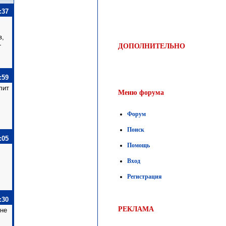
:37
в,
-
ДОПОЛНИТЕЛЬНО
:59
лит
Меню форума
Форум
Поиск
:05
Помощь
Вход
Регистрация
:30
РЕКЛАМА
 не