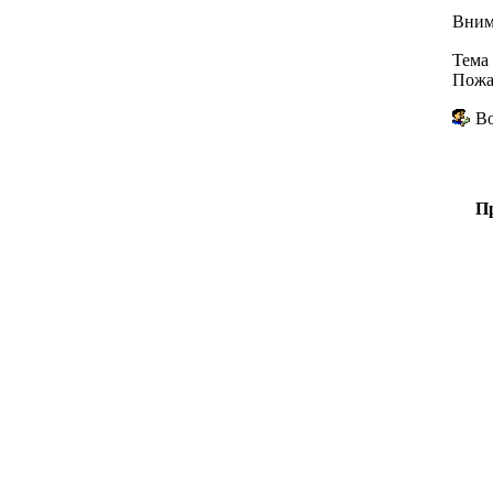
Вним
Тема 
Пожа
Во
Пр