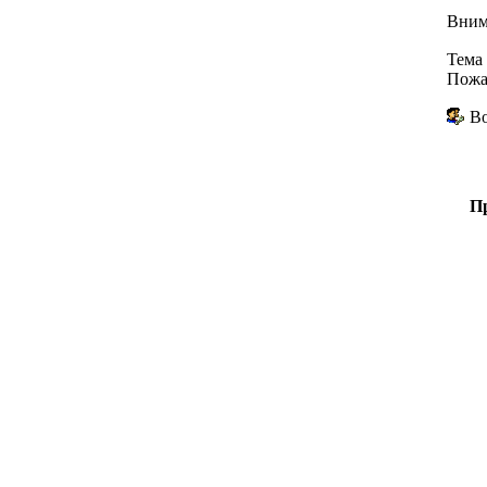
Вним
Тема 
Пожа
Во
Пр